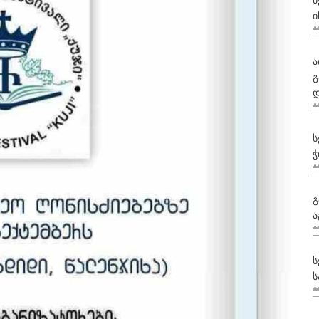
მ
ი
ა
გ
დ
ს
ჭ
გ
ა
ს
ს