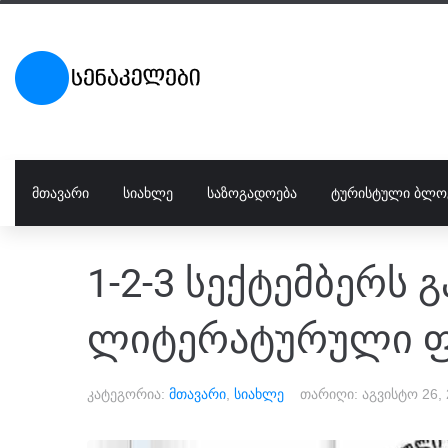
ᲛᲗᲐᲕᲐᲠᲘ
ᲡᲘᲐᲮᲚᲔ
ᲡᲐᲖᲝᲒᲐᲓᲝᲔᲑᲐ
ᲢᲣᲠᲘᲡᲢᲣᲚᲘ ᲑᲚᲝ
1-2-3 სექტემბერს 
ლიტერატურული ფე
კატეგორია:
მთავარი
,
სიახლე
თარიღი:
აგვისტო 26,