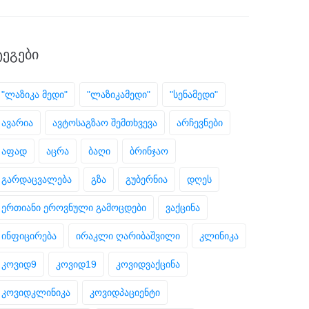
ᲢᲔᲒᲔᲑᲘ
"ლაზიკა მედი"
"ლაზიკამედი"
"სენამედი"
ავარია
ავტოსაგზაო შემთხვევა
არჩევნები
აფად
აცრა
ბაღი
ბრინჯაო
გარდაცვალება
გზა
გუბერნია
დღეს
ერთიანი ეროვნული გამოცდები
ვაქცინა
ინფიცირება
ირაკლი ღარიბაშვილი
კლინიკა
კოვიდ9
კოვიდ19
კოვიდვაქცინა
კოვიდკლინიკა
კოვიდპაციენტი