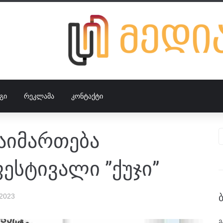
ᲒᲘ
ᲠᲔᲙᲚᲐᲛᲐ
ᲙᲝᲜᲢᲐᲥᲢᲘ
გაიმართება
სტივალი ”ქუჯი”
 2023