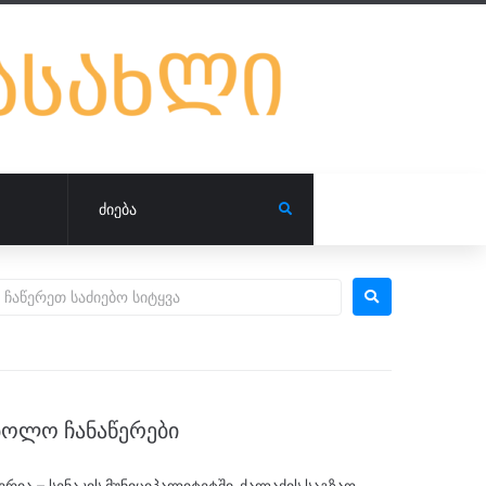
ᲑᲝᲚᲝ ᲩᲐᲜᲐᲬᲔᲠᲔᲑᲘ