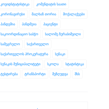
კოვიდსტატისტიკა
კომენდატის საათი
კორონავირუსი
მალხაზ თორია
მოქალაქეები
პანდემია
პანდმეია
პაციენტი
საკოორდინაციო საბჭო
სალომე ზურაბიშვილი
სამეგრელო
საქართველო
საქართველოს პროკურატურა
სენაკი
სენაკის მუნიციპალიტეტი
სკოლა
სტატისტიკა
ტესტირება
ტრანსპორტი
შეზღუდვა
შსს