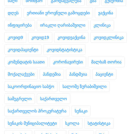
ბაღი
ბრინჯაო
გარდაცვალება
გზა
გუბერნია
დღეს
ერთიანი ეროვნული გამოცდები
ვაქცინა
ინფიცირება
ირაკლი ღარიბაშვილი
კლინიკა
კოვიდ9
კოვიდ19
კოვიდვაქცინა
კოვიდკლინიკა
კოვიდპაციენტი
კოვიდსტატისტიკა
კომენდატის საათი
კორონავირუსი
მალხაზ თორია
მოქალაქეები
პანდემია
პანდმეია
პაციენტი
საკოორდინაციო საბჭო
სალომე ზურაბიშვილი
სამეგრელო
საქართველო
საქართველოს პროკურატურა
სენაკი
სენაკის მუნიციპალიტეტი
სკოლა
სტატისტიკა