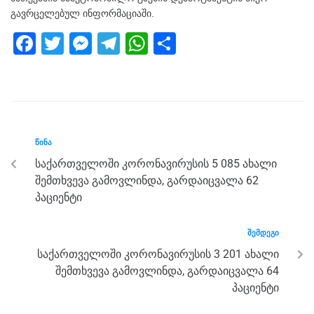
გავრცელებულ ინფორმაციაში.
F
T
M
T
W
S
a
wi
e
el
h
h
c
tt
ss
e
at
ar
e
er
e
gr
s
e
b
n
a
A
ᲬᲘᲜᲐ
o
g
m
p
საქართველოში კორონავირუსის 5 085 ახალი
o
er
p
შემთხვევა გამოვლინდა, გარდაიცვალა 62
k
პაციენტი
ᲨᲔᲛᲓᲔᲒᲘ
საქართველოში კორონავირუსის 3 201 ახალი
შემთხვევა გამოვლინდა, გარდაიცვალა 64
პაციენტი