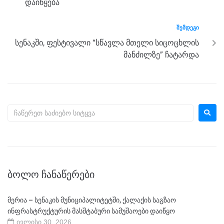
o
er
p
დაიწყება
k
ᲨᲔᲛᲓᲔᲒᲘ
სენაკში, ფესტივალი “სწავლა მთელი სიცოცხლის
მანძილზე” ჩატარდა
ᲑᲝᲚᲝ ᲩᲐᲜᲐᲬᲔᲠᲔᲑᲘ
მერია – სენაკის მუნიციპალიტეტში, ქალაქის საგზაო
ინფრასტრუქტურის მასშტაბური სამუშაოები დაიწყო
ივლისი 30, 2026