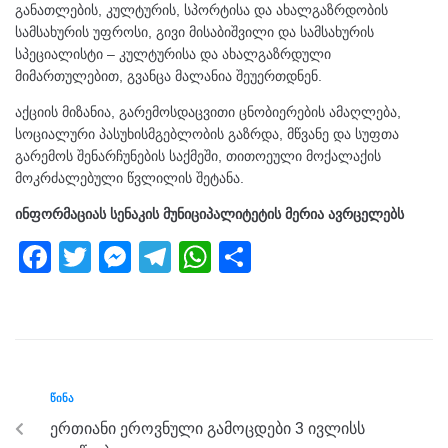
განათლების, კულტურის, სპორტისა და ახალგაზრდობის
სამსახურის უფროსი, გივი მისაბიშვილი და სამსახურის
სპეციალისტი – კულტურისა და ახალგაზრდული
მიმართულებით, გვანცა მალანია შეუერთდნენ.
აქციის მიზანია, გარემოსდაცვითი ცნობიერების ამაღლება,
სოციალური პასუხისმგებლობის გაზრდა, მწვანე და სუფთა
გარემოს შენარჩუნების საქმეში, თითოეული მოქალაქის
მოკრძალებული წვლილის შეტანა.
ინფორმაციას სენაკის მუნიციპალიტეტის მერია ავრცელებს
F
T
M
T
W
S
a
wi
e
el
h
h
c
tt
ss
e
at
ar
e
er
e
gr
s
e
b
n
a
A
ᲬᲘᲜᲐ
o
g
m
p
ერთიანი ეროვნული გამოცდები 3 ივლისს