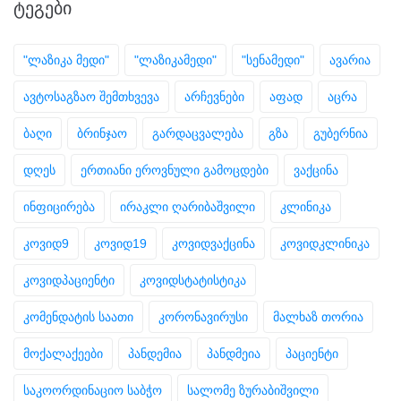
ᲢᲔᲒᲔᲑᲘ
"ლაზიკა მედი"
"ლაზიკამედი"
"სენამედი"
ავარია
ავტოსაგზაო შემთხვევა
არჩევნები
აფად
აცრა
ბაღი
ბრინჯაო
გარდაცვალება
გზა
გუბერნია
დღეს
ერთიანი ეროვნული გამოცდები
ვაქცინა
ინფიცირება
ირაკლი ღარიბაშვილი
კლინიკა
კოვიდ9
კოვიდ19
კოვიდვაქცინა
კოვიდკლინიკა
კოვიდპაციენტი
კოვიდსტატისტიკა
კომენდატის საათი
კორონავირუსი
მალხაზ თორია
მოქალაქეები
პანდემია
პანდმეია
პაციენტი
საკოორდინაციო საბჭო
სალომე ზურაბიშვილი