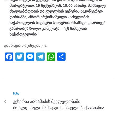
მხარდაჭერით, 19 სექტემბერს, 19:00 საათზე, მოსწავლე-
ახალგაზრდობის და კულტურის ცენტრის საკონცერტო
დარბაზში, ანზორ ერქომაიშვილის სახელობის
საქართველოს ხალხური სიმღერის ანსამბლი ,,მართვე”
გამართავს სოლო კონცერტს – “ეს სიმღერაა
საქართველოსი.”
დასწრება თავისუფალია.
F
T
M
T
W
S
a
wi
e
el
h
h
c
tt
ss
e
at
ar
e
er
e
gr
s
e
b
n
a
A
ᲬᲘᲜᲐ
o
g
m
p
კესარია აბრამიძის მკვლელობაში
o
er
p
ბრალდებული მამაკაცი სენაკელი ბექა ჯაიანია
k