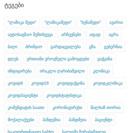
ᲢᲔᲒᲔᲑᲘ
"ლაზიკა მედი"
"ლაზიკამედი"
"სენამედი"
ავარია
ავტოსაგზაო შემთხვევა
არჩევნები
აფად
აცრა
ბაღი
ბრინჯაო
გარდაცვალება
გზა
გუბერნია
დღეს
ერთიანი ეროვნული გამოცდები
ვაქცინა
ინფიცირება
ირაკლი ღარიბაშვილი
კლინიკა
კოვიდ9
კოვიდ19
კოვიდვაქცინა
კოვიდკლინიკა
კოვიდპაციენტი
კოვიდსტატისტიკა
კომენდატის საათი
კორონავირუსი
მალხაზ თორია
მოქალაქეები
პანდემია
პანდმეია
პაციენტი
საკოორდინაციო საბჭო
სალომე ზურაბიშვილი