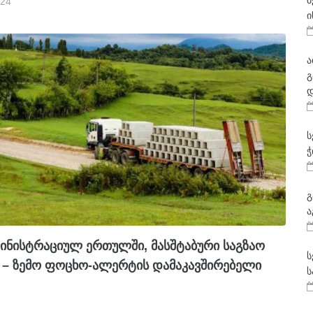
მ
024
ი
ა
გ
დ
ს
ჭ
გ
ა
მინისტრაციულ ერთულში, მასშტაბური საგზაო
ს
– ზემო ფოცხო-ალერტის დამაკავშირებელი
ს