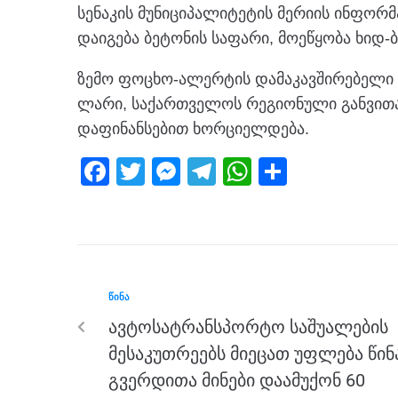
სენაკის მუნიციპალიტეტის მერიის ინფორმა
დაიგება ბეტონის საფარი, მოეწყობა ხიდ-ბ
ზემო ფოცხო-ალერტის დამაკავშირებელი გ
ლარი, საქართველოს რეგიონული განვითა
დაფინანსებით ხორციელდება.
F
T
M
T
W
S
a
wi
e
el
h
h
c
tt
ss
e
at
ar
e
er
e
gr
s
e
b
n
a
A
ᲬᲘᲜᲐ
o
g
m
p
ავტოსატრანსპორტო საშუალების
o
er
p
მესაკუთრეებს მიეცათ უფლება წინ
k
გვერდითა მინები დაამუქონ 60