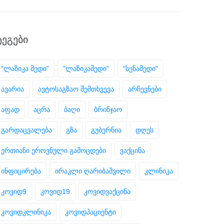
ᲢᲔᲒᲔᲑᲘ
"ლაზიკა მედი"
"ლაზიკამედი"
"სენამედი"
ავარია
ავტოსაგზაო შემთხვევა
არჩევნები
აფად
აცრა
ბაღი
ბრინჯაო
გარდაცვალება
გზა
გუბერნია
დღეს
ერთიანი ეროვნული გამოცდები
ვაქცინა
ინფიცირება
ირაკლი ღარიბაშვილი
კლინიკა
კოვიდ9
კოვიდ19
კოვიდვაქცინა
კოვიდკლინიკა
კოვიდპაციენტი