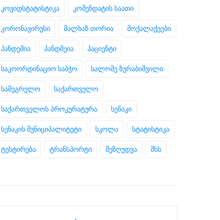
კოვიდსტატისტიკა
კომენდატის საათი
კორონავირუსი
მალხაზ თორია
მოქალაქეები
პანდემია
პანდმეია
პაციენტი
საკოორდინაციო საბჭო
სალომე ზურაბიშვილი
სამეგრელო
საქართველო
საქართველოს პროკურატურა
სენაკი
სენაკის მუნიციპალიტეტი
სკოლა
სტატისტიკა
ტესტირება
ტრანსპორტი
შეზღუდვა
შსს