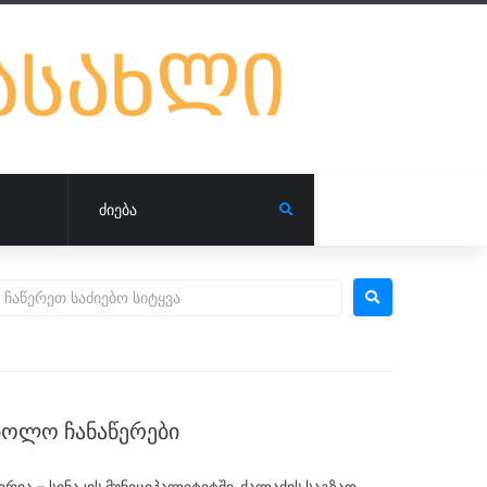
ᲑᲝᲚᲝ ᲩᲐᲜᲐᲬᲔᲠᲔᲑᲘ