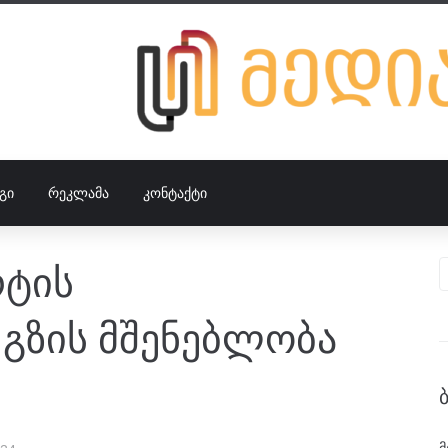
ᲒᲘ
ᲠᲔᲙᲚᲐᲛᲐ
ᲙᲝᲜᲢᲐᲥᲢᲘ
რტის
გზის მშენებლობა