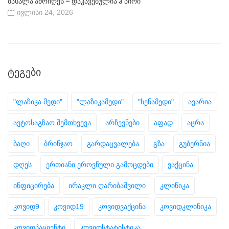
მასალა ამოიღეს – დაკავებულია 3 პირი
ივლისი 24, 2026
ᲢᲔᲒᲔᲑᲘ
"ლაზიკა მედი"
"ლაზიკამედი"
"სენამედი"
ავარია
ავტოსაგზაო შემთხვევა
არჩევნები
აფად
აცრა
ბაღი
ბრინჯაო
გარდაცვალება
გზა
გუბერნია
დღეს
ერთიანი ეროვნული გამოცდები
ვაქცინა
ინფიცირება
ირაკლი ღარიბაშვილი
კლინიკა
კოვიდ9
კოვიდ19
კოვიდვაქცინა
კოვიდკლინიკა
კოვიდპაციენტი
კოვიდსტატისტიკა