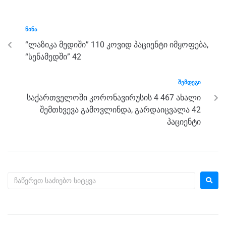
e
er
e
gr
s
e
b
n
a
A
ᲬᲘᲜᲐ
o
g
m
p
“ლაზიკა მედიში” 110 კოვიდ პაციენტი იმყოფება,
o
er
p
“სენამედში” 42
k
ᲨᲔᲛᲓᲔᲒᲘ
საქართველოში კორონავირუსის 4 467 ახალი
შემთხვევა გამოვლინდა, გარდაიცვალა 42
პაციენტი