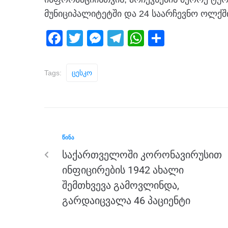
მუნიციპალიტეტში და 24 საარჩევნო ოლქშ
F
T
M
T
W
S
a
wi
e
el
h
h
c
tt
ss
e
at
ar
Tags:
Ცესკო
e
er
e
gr
s
e
b
n
a
A
o
g
m
p
o
er
p
ᲬᲘᲜᲐ
k
საქართველოში კორონავირუსით
ინფიცირების 1942 ახალი
შემთხვევა გამოვლინდა,
გარდაიცვალა 46 პაციენტი