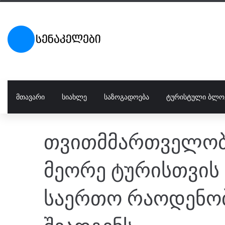
ᲛᲗᲐᲕᲐᲠᲘ
ᲡᲘᲐᲮᲚᲔ
ᲡᲐᲖᲝᲒᲐᲓᲝᲔᲑᲐ
ᲢᲣᲠᲘᲡᲢᲣᲚᲘ ᲑᲚᲝ
თვითმმართველობი
მეორე ტურისთვის
საერთო რაოდენობა