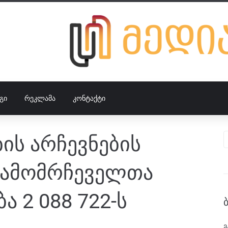
ᲒᲘ
ᲠᲔᲙᲚᲐᲛᲐ
ᲙᲝᲜᲢᲐᲥᲢᲘ
ს არჩევნების
 ამომრჩეველთა
 2 088 722-ს