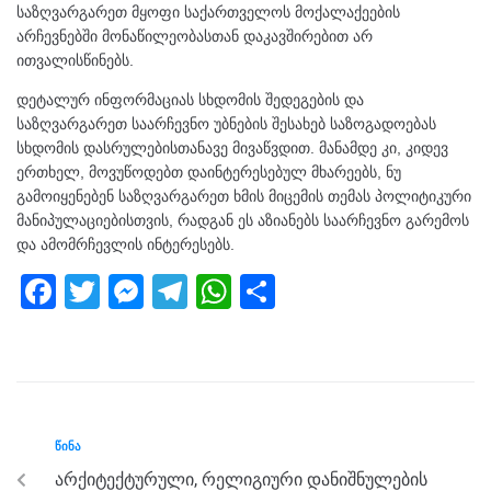
საზღვარგარეთ მყოფი საქართველოს მოქალაქეების
არჩევნებში მონაწილეობასთან დაკავშირებით არ
ითვალისწინებს.
დეტალურ ინფორმაციას სხდომის შედეგების და
საზღვარგარეთ საარჩევნო უბნების შესახებ საზოგადოებას
სხდომის დასრულებისთანავე მივაწვდით. მანამდე კი, კიდევ
ერთხელ, მოვუწოდებთ დაინტერესებულ მხარეებს, ნუ
გამოიყენებენ საზღვარგარეთ ხმის მიცემის თემას პოლიტიკური
მანიპულაციებისთვის, რადგან ეს აზიანებს საარჩევნო გარემოს
და ამომრჩევლის ინტერესებს.
F
T
M
T
W
S
a
wi
e
el
h
h
c
tt
ss
e
at
ar
e
er
e
gr
s
e
b
n
a
A
ᲬᲘᲜᲐ
o
g
m
p
არქიტექტურული, რელიგიური დანიშნულების