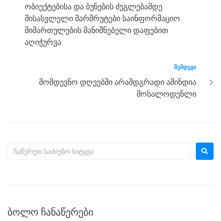
o
er
p
ობიექტებისა და ბუნების ძეგლებამდე
k
მისასვლელი მარშრუტები საინფორმაციო
მიმართულების მანიშნებელი დაფებით
აღიჭურვა
ᲨᲔᲛᲓᲔᲒᲘ
მომდევნო დღეებში არამდგრადი ამინდია
მოსალოდენლი
ᲑᲝᲚᲝ ᲩᲐᲜᲐᲬᲔᲠᲔᲑᲘ