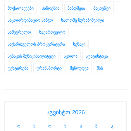
მოქალაქეები
პანდემია
პანდმეია
პაციენტი
საკოორდინაციო საბჭო
სალომე ზურაბიშვილი
სამეგრელო
საქართველო
საქართველოს პროკურატურა
სენაკი
სენაკის მუნიციპალიტეტი
სკოლა
სტატისტიკა
ტესტირება
ტრანსპორტი
შეზღუდვა
შსს
აგვისტო 2026
ო
ს
ო
ხ
პ
შ
კ