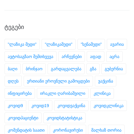
ᲢᲔᲒᲔᲑᲘ
"ლაზიკა მედი"
"ლაზიკამედი"
"სენამედი"
ავარია
ავტოსაგზაო შემთხვევა
არჩევნები
აფად
აცრა
ბაღი
ბრინჯაო
გარდაცვალება
გზა
გუბერნია
დღეს
ერთიანი ეროვნული გამოცდები
ვაქცინა
ინფიცირება
ირაკლი ღარიბაშვილი
კლინიკა
კოვიდ9
კოვიდ19
კოვიდვაქცინა
კოვიდკლინიკა
კოვიდპაციენტი
კოვიდსტატისტიკა
კომენდატის საათი
კორონავირუსი
მალხაზ თორია