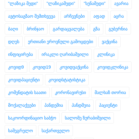
"ლაზიკა მედი"
"ლაზიკამედი"
"სენამედი"
ავარია
ავტოსაგზაო შემთხვევა
არჩევნები
აფად
აცრა
ბაღი
ბრინჯაო
გარდაცვალება
გზა
გუბერნია
დღეს
ერთიანი ეროვნული გამოცდები
ვაქცინა
ინფიცირება
ირაკლი ღარიბაშვილი
კლინიკა
კოვიდ9
კოვიდ19
კოვიდვაქცინა
კოვიდკლინიკა
კოვიდპაციენტი
კოვიდსტატისტიკა
კომენდატის საათი
კორონავირუსი
მალხაზ თორია
მოქალაქეები
პანდემია
პანდმეია
პაციენტი
საკოორდინაციო საბჭო
სალომე ზურაბიშვილი
სამეგრელო
საქართველო