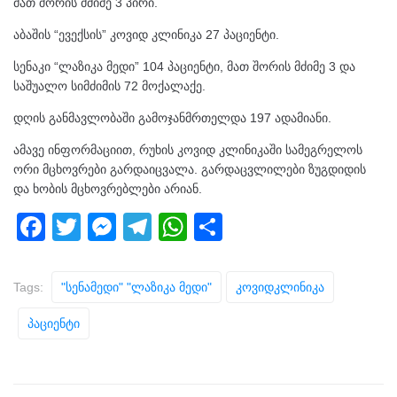
მათ შორის მძიმე 3 პირი.
აბაშის “ევექსის” კოვიდ კლინიკა 27 პაციენტი.
სენაკი “ლაზიკა მედი” 104 პაციენტი, მათ შორის მძიმე 3 და
საშუალო სიმძიმის 72 მოქალაქე.
დღის განმავლობაში გამოჯანმრთელდა 197 ადამიანი.
ამავე ინფორმაციით, რუხის კოვიდ კლინიკაში სამეგრელოს
ორი მცხოვრები გარდაიცვალა. გარდაცვლილები ზუგდიდის
და ხობის მცხოვრებლები არიან.
F
T
M
T
W
S
a
wi
e
el
h
h
c
tt
ss
e
at
ar
Tags:
"სენამედი" "ლაზიკა Მედი"
Კოვიდკლინიკა
e
er
e
gr
s
e
Პაციენტი
b
n
a
A
o
g
m
p