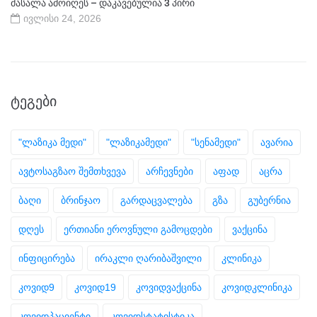
მასალა ამოიღეს – დაკავებულია 3 პირი
ივლისი 24, 2026
ᲢᲔᲒᲔᲑᲘ
"ლაზიკა მედი"
"ლაზიკამედი"
"სენამედი"
ავარია
ავტოსაგზაო შემთხვევა
არჩევნები
აფად
აცრა
ბაღი
ბრინჯაო
გარდაცვალება
გზა
გუბერნია
დღეს
ერთიანი ეროვნული გამოცდები
ვაქცინა
ინფიცირება
ირაკლი ღარიბაშვილი
კლინიკა
კოვიდ9
კოვიდ19
კოვიდვაქცინა
კოვიდკლინიკა
კოვიდპაციენტი
კოვიდსტატისტიკა