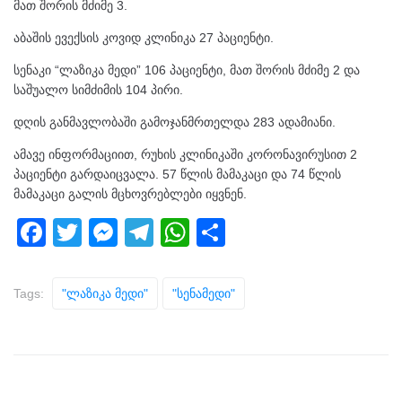
მათ შორის მძიმე 3.
აბაშის ევექსის კოვიდ კლინიკა 27 პაციენტი.
სენაკი “ლაზიკა მედი” 106 პაციენტი, მათ შორის მძიმე 2 და
საშუალო სიმძიმის 104 პირი.
დღის განმავლობაში გამოჯანმრთელდა 283 ადამიანი.
ამავე ინფორმაციით, რუხის კლინიკაში კორონავირუსით 2
პაციენტი გარდაიცვალა. 57 წლის მამაკაცი და 74 წლის
მამაკაცი გალის მცხოვრებლები იყვნენ.
F
T
M
T
W
S
a
wi
e
el
h
h
c
tt
ss
e
at
ar
Tags:
"ლაზიკა Მედი"
"სენამედი"
e
er
e
gr
s
e
b
n
a
A
o
g
m
p