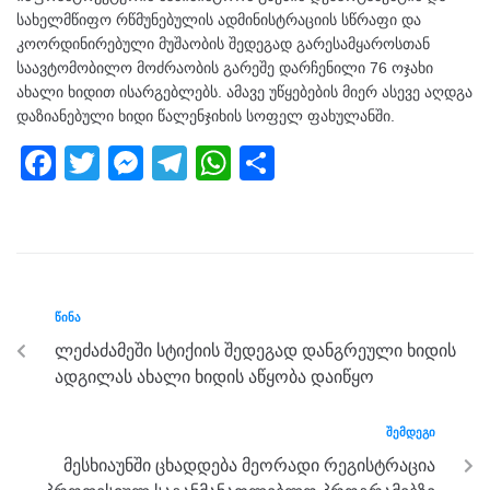
სახელმწიფო რწმუნებულის ადმინისტრაციის სწრაფი და
კოორდინირებული მუშაობის შედეგად გარესამყაროსთან
საავტომობილო მოძრაობის გარეშე დარჩენილი 76 ოჯახი
ახალი ხიდით ისარგებლებს. ამავე უწყებების მიერ ასევე აღდგა
დაზიანებული ხიდი წალენჯიხის სოფელ ფახულანში.
F
T
M
T
W
S
a
wi
e
el
h
h
c
tt
ss
e
at
ar
e
er
e
gr
s
e
b
n
a
A
ᲬᲘᲜᲐ
o
g
m
p
ლეძაძამეში სტიქიის შედეგად დანგრეული ხიდის
o
er
p
ადგილას ახალი ხიდის აწყობა დაიწყო
k
ᲨᲔᲛᲓᲔᲒᲘ
მესხიაუნში ცხადდება მეორადი რეგისტრაცია