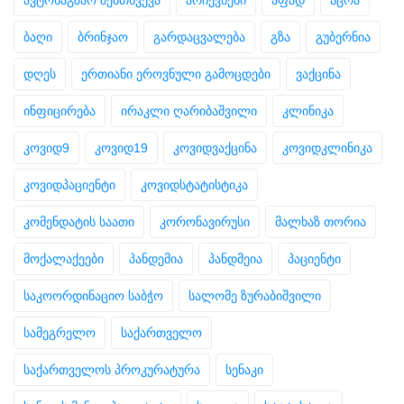
ავტოსაგზაო შემთხვევა
არჩევნები
აფად
აცრა
ბაღი
ბრინჯაო
გარდაცვალება
გზა
გუბერნია
დღეს
ერთიანი ეროვნული გამოცდები
ვაქცინა
ინფიცირება
ირაკლი ღარიბაშვილი
კლინიკა
კოვიდ9
კოვიდ19
კოვიდვაქცინა
კოვიდკლინიკა
კოვიდპაციენტი
კოვიდსტატისტიკა
კომენდატის საათი
კორონავირუსი
მალხაზ თორია
მოქალაქეები
პანდემია
პანდმეია
პაციენტი
საკოორდინაციო საბჭო
სალომე ზურაბიშვილი
სამეგრელო
საქართველო
საქართველოს პროკურატურა
სენაკი