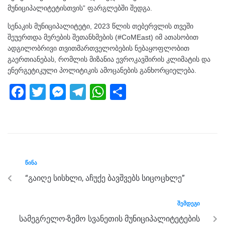
მუნიციპალიტეტისთვის” ფარგლებში შედგა.
სენაკის მუნიციპალიტეტი, 2023 წლის თებერვლის თვეში
შეუერთდა მერების შეთანხმების (#CoMEast) იმ ათასობით
ადგილობრივი თვითმართველობების ნებაყოფლობით
გაერთიანებას, რომლის მიზანია ევროკავშირის კლიმატის და
ენერგეტიკული პოლიტიკის ამოცანების განხორციელება.
F
T
M
T
W
S
a
wi
e
el
h
h
c
tt
ss
e
at
ar
e
er
e
gr
s
e
b
n
a
A
ᲬᲘᲜᲐ
o
g
m
p
“გაიღე სისხლი, აჩუქე ბავშვებს სიცოცხლე”
o
er
p
k
ᲨᲔᲛᲓᲔᲒᲘ
სამეგრელო-ზემო სვანეთის მუნიციპალიტეტების