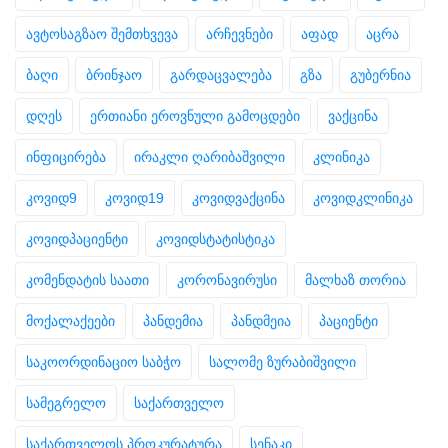
ავტოსაგზაო შემთხვევა
არჩევნები
აფად
აცრა
ბაღი
ბრინჯაო
გარდაცვალება
გზა
გუბერნია
დღეს
ერთიანი ეროვნული გამოცდები
ვაქცინა
ინფიცირება
ირაკლი ღარიბაშვილი
კლინიკა
კოვიდ9
კოვიდ19
კოვიდვაქცინა
კოვიდკლინიკა
კოვიდპაციენტი
კოვიდსტატისტიკა
კომენდატის საათი
კორონავირუსი
მალხაზ თორია
მოქალაქეები
პანდემია
პანდმეია
პაციენტი
საკოორდინაციო საბჭო
სალომე ზურაბიშვილი
სამეგრელო
საქართველო
საქართველოს პროკურატურა
სენაკი