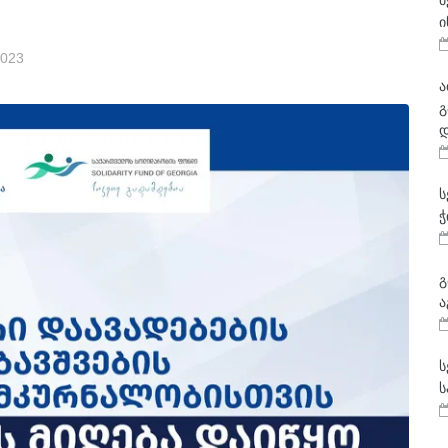
მ
ი
2023
ა
გ
დ
ს
ჭ
გ
ა
ს
ს