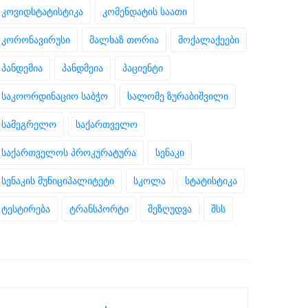
კოვიდსტატისტიკა
კომენდატის საათი
კორონავირუსი
მალხაზ თორია
მოქალაქეები
პანდემია
პანდმეია
პაციენტი
საკოორდინაციო საბჭო
სალომე ზურაბიშვილი
სამეგრელო
საქართველო
საქართველოს პროკურატურა
სენაკი
სენაკის მუნიციპალიტეტი
სკოლა
სტატისტიკა
ტესტირება
ტრანსპორტი
შეზღუდვა
შსს