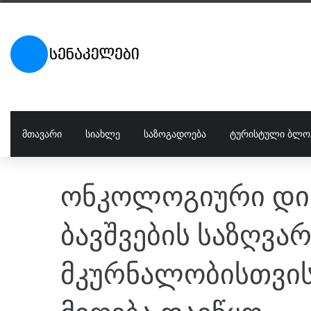
ᲛᲗᲐᲕᲐᲠᲘ
ᲡᲘᲐᲮᲚᲔ
ᲡᲐᲖᲝᲒᲐᲓᲝᲔᲑᲐ
ᲢᲣᲠᲘᲡᲢᲣᲚᲘ ᲑᲚᲝ
ონკოლოგიური დია
ბავშვების საზღვა
მკურნალობისთვის