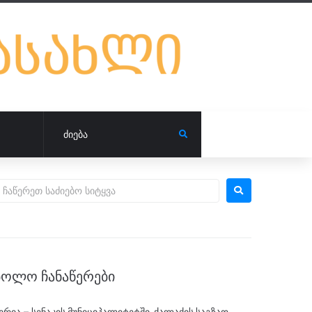
ᲑᲝᲚᲝ ᲩᲐᲜᲐᲬᲔᲠᲔᲑᲘ