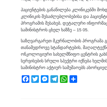
პაციენტების განაწილება კლინიკებში მოხ
კლინიკის შესაძლებლობებისა და პაციენტი
პროგრამის შესახებ, დეტალური ინფორმაც
სამინისტროს ცხელ ხაზზე – 15 05.
საზღვარგარეთ მკურნალობის პროგრამა გ
თანამედროვე სტანდარტების, მაღალტექ
ონკოლოგიური სახელმწიფო ცენტრის გახსნ
სერვისების სრული სპექტრი იქნება ხელმი
სამინისტრო აქტიურ სამუშაოებს ახორციელ
F
T
M
T
W
S
a
wi
e
el
h
h
c
tt
ss
e
at
ar
e
er
e
gr
s
e