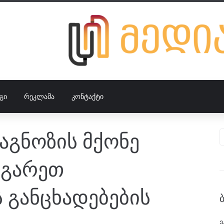
ᲒᲘ
ᲠᲔᲙᲚᲐᲛᲐ
ᲙᲝᲜᲢᲐᲥᲢᲘ
გნოზის მქონე
რგარეთ
 განცხადებების