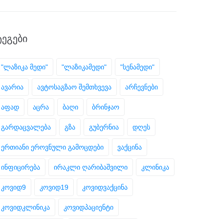
ᲢᲔᲒᲔᲑᲘ
"ლაზიკა მედი"
"ლაზიკამედი"
"სენამედი"
ავარია
ავტოსაგზაო შემთხვევა
არჩევნები
აფად
აცრა
ბაღი
ბრინჯაო
გარდაცვალება
გზა
გუბერნია
დღეს
ერთიანი ეროვნული გამოცდები
ვაქცინა
ინფიცირება
ირაკლი ღარიბაშვილი
კლინიკა
კოვიდ9
კოვიდ19
კოვიდვაქცინა
კოვიდკლინიკა
კოვიდპაციენტი