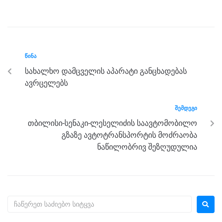
a
wi
e
el
h
h
c
tt
ss
e
at
ar
e
er
e
gr
s
e
b
n
a
A
ᲬᲘᲜᲐ
o
g
m
p
სახალხო დამცველის აპარატი განცხადებას
o
er
p
ავრცელებს
k
ᲨᲔᲛᲓᲔᲒᲘ
თბილისი-სენაკი-ლესელიძის საავტომობილო
გზაზე ავტოტრანსპორტის მოძრაობა
ნაწილობრივ შეზღუდულია