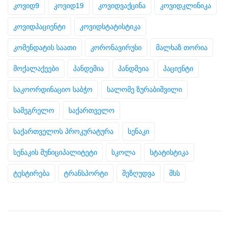
კოვიდ9
კოვიდ19
კოვიდვაქცინა
კოვიდკლინიკა
კოვიდპაციენტი
კოვიდსტატისტიკა
კომენდატის საათი
კორონავირუსი
მალხაზ თორია
მოქალაქეები
პანდემია
პანდმეია
პაციენტი
საკოორდინაციო საბჭო
სალომე ზურაბიშვილი
სამეგრელო
საქართველო
საქართველოს პროკურატურა
სენაკი
სენაკის მუნიციპალიტეტი
სკოლა
სტატისტიკა
ტესტირება
ტრანსპორტი
შეზღუდვა
შსს