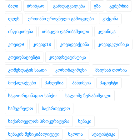
ბაღი
ბრინჯაო
გარდაცვალება
გზა
გუბერნია
დღეს
ერთიანი ეროვნული გამოცდები
ვაქცინა
ინფიცირება
ირაკლი ღარიბაშვილი
კლინიკა
კოვიდ9
კოვიდ19
კოვიდვაქცინა
კოვიდკლინიკა
კოვიდპაციენტი
კოვიდსტატისტიკა
კომენდატის საათი
კორონავირუსი
მალხაზ თორია
მოქალაქეები
პანდემია
პანდმეია
პაციენტი
საკოორდინაციო საბჭო
სალომე ზურაბიშვილი
სამეგრელო
საქართველო
საქართველოს პროკურატურა
სენაკი
სენაკის მუნიციპალიტეტი
სკოლა
სტატისტიკა