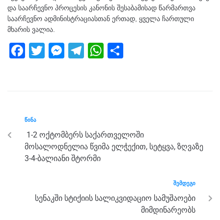
და საარჩევნო პროცესის კანონის შესაბამისად წარმართვა
საარჩევნო ადმინისტრაციასთან ერთად, ყველა ჩართული
მხარის ვალია.
F
T
M
T
W
S
a
wi
e
el
h
h
c
tt
ss
e
at
ar
e
er
e
gr
s
e
b
n
a
A
ᲬᲘᲜᲐ
o
g
m
p
1-2 ოქტომბერს საქართველოში
o
er
p
მოსალოდნელია წვიმა ელჭექით, სეტყვა, ზღვაზე
k
3-4-ბალიანი შტორმი
ᲨᲔᲛᲓᲔᲒᲘ
სენაკში სტიქიის სალიკვიდაციო სამუშაოები
მიმდინარეობს