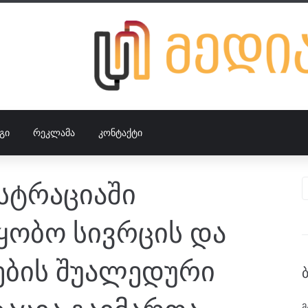
ᲒᲘ
ᲠᲔᲙᲚᲐᲛᲐ
ᲙᲝᲜᲢᲐᲥᲢᲘ
სტრაციაში
ყობო სივრცის და
ების შუალედური