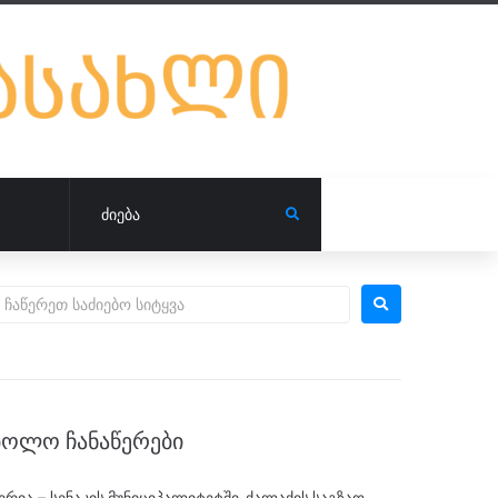
ᲑᲝᲚᲝ ᲩᲐᲜᲐᲬᲔᲠᲔᲑᲘ