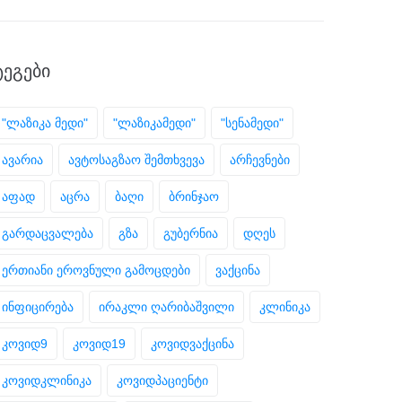
ᲢᲔᲒᲔᲑᲘ
"ლაზიკა მედი"
"ლაზიკამედი"
"სენამედი"
ავარია
ავტოსაგზაო შემთხვევა
არჩევნები
აფად
აცრა
ბაღი
ბრინჯაო
გარდაცვალება
გზა
გუბერნია
დღეს
ერთიანი ეროვნული გამოცდები
ვაქცინა
ინფიცირება
ირაკლი ღარიბაშვილი
კლინიკა
კოვიდ9
კოვიდ19
კოვიდვაქცინა
კოვიდკლინიკა
კოვიდპაციენტი