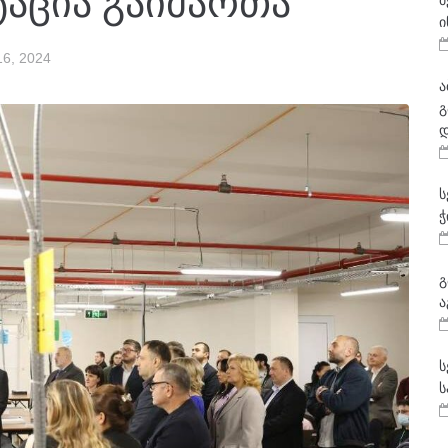
ტაცია გაიმართა
მ
ი
6, 2024
ა
გ
დ
ს
ჭ
გ
ა
ს
ს