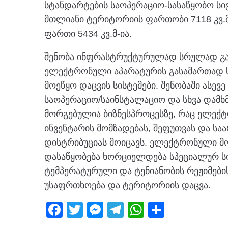
სტანდარტების საოპერაციო-სასაწყობო სი
მთლიანი ტერიტორიის ფართობი 7118 კვ.
ფართი 5434 კვ.მ-ია.
შენობა ინფრასტრუქტურულად სრულად გა
ელექტრონული აპარატურის გასამართად ს
მოეწყო დაცვის სისტემები. შენობაში ასევ
საოპერაციო/საინსტალაციო და სხვა დამხ
მორგებულია ბიზნესპროცესზე, რაც ელექ
ინვენტარის მომზადებას, შეფუთვას და სა
დისტრიბუციას მოიცავს. ელექტრონული მო
დასაწყობება ხორციელდება სპეციალურ სი
ტემპერატურული და ტენიანობის რეჟიმები
უსაფრთხოება და ტერიტორიის დაცვა.
F
T
M
T
W
S
a
wi
e
el
h
h