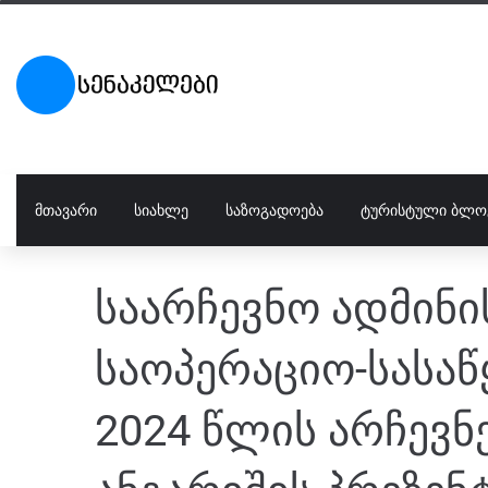
ᲛᲗᲐᲕᲐᲠᲘ
ᲡᲘᲐᲮᲚᲔ
ᲡᲐᲖᲝᲒᲐᲓᲝᲔᲑᲐ
ᲢᲣᲠᲘᲡᲢᲣᲚᲘ ᲑᲚᲝ
საარჩევნო ადმინი
საოპერაციო-სასაწ
2024 წლის არჩევნ