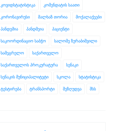
კოვიდსტატისტიკა
კომენდატის საათი
კორონავირუსი
მალხაზ თორია
მოქალაქეები
პანდემია
პანდმეია
პაციენტი
საკოორდინაციო საბჭო
სალომე ზურაბიშვილი
სამეგრელო
საქართველო
საქართველოს პროკურატურა
სენაკი
სენაკის მუნიციპალიტეტი
სკოლა
სტატისტიკა
ტესტირება
ტრანსპორტი
შეზღუდვა
შსს