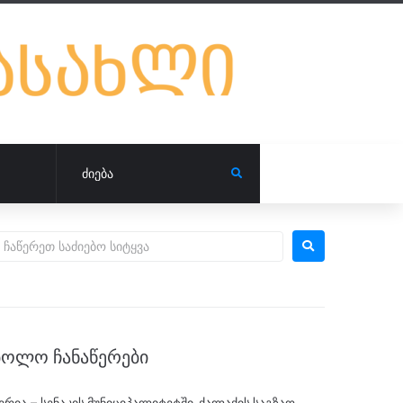
ᲑᲝᲚᲝ ᲩᲐᲜᲐᲬᲔᲠᲔᲑᲘ