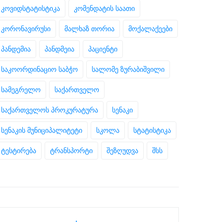
კოვიდსტატისტიკა
კომენდატის საათი
კორონავირუსი
მალხაზ თორია
მოქალაქეები
პანდემია
პანდმეია
პაციენტი
საკოორდინაციო საბჭო
სალომე ზურაბიშვილი
სამეგრელო
საქართველო
საქართველოს პროკურატურა
სენაკი
სენაკის მუნიციპალიტეტი
სკოლა
სტატისტიკა
ტესტირება
ტრანსპორტი
შეზღუდვა
შსს