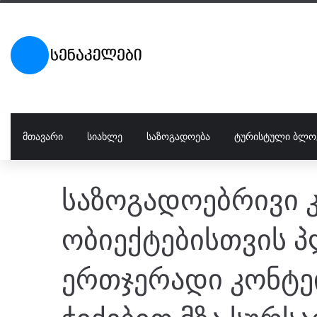
ᲛᲗᲐᲕᲐᲠᲘ
ᲡᲘᲐᲮᲚᲔ
ᲡᲐᲖᲝᲒᲐᲓᲝᲔᲑᲐ
ᲢᲣᲠᲘᲡᲢᲣᲚᲘ ᲑᲚᲝ
საზოგადოებრივი კ
ობიექტებისთვის პ
ერთჯერადი კონტე