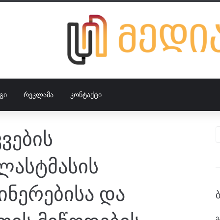
ᲒᲘ
ᲠᲔᲙᲚᲐᲛᲐ
ᲙᲝᲜᲢᲐᲥᲢᲘ
ვების
ლასტმასის
ინერებისა და