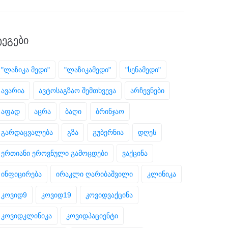
ᲢᲔᲒᲔᲑᲘ
"ლაზიკა მედი"
"ლაზიკამედი"
"სენამედი"
ავარია
ავტოსაგზაო შემთხვევა
არჩევნები
აფად
აცრა
ბაღი
ბრინჯაო
გარდაცვალება
გზა
გუბერნია
დღეს
ერთიანი ეროვნული გამოცდები
ვაქცინა
ინფიცირება
ირაკლი ღარიბაშვილი
კლინიკა
კოვიდ9
კოვიდ19
კოვიდვაქცინა
კოვიდკლინიკა
კოვიდპაციენტი