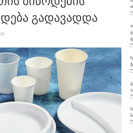
ათის მიწოდების
მ
ი
ედება გადავადდა
ა
გ
026
დ
ს
ჭ
გ
ა
ს
ს