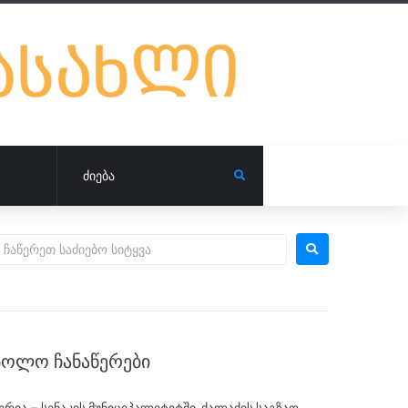
ᲑᲝᲚᲝ ᲩᲐᲜᲐᲬᲔᲠᲔᲑᲘ