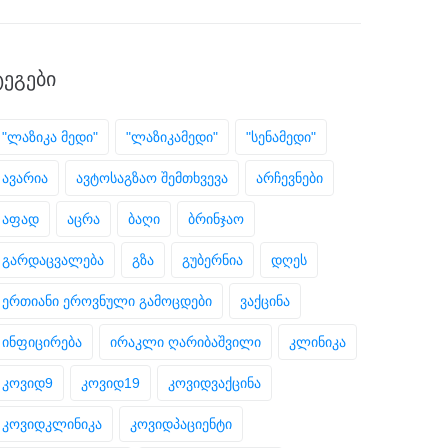
ᲢᲔᲒᲔᲑᲘ
"ლაზიკა მედი"
"ლაზიკამედი"
"სენამედი"
ავარია
ავტოსაგზაო შემთხვევა
არჩევნები
აფად
აცრა
ბაღი
ბრინჯაო
გარდაცვალება
გზა
გუბერნია
დღეს
ერთიანი ეროვნული გამოცდები
ვაქცინა
ინფიცირება
ირაკლი ღარიბაშვილი
კლინიკა
კოვიდ9
კოვიდ19
კოვიდვაქცინა
კოვიდკლინიკა
კოვიდპაციენტი