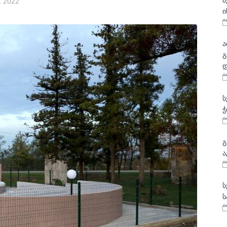
მ
, 2022
ი
ა
გ
დ
ს
ჭ
გ
ა
ს
ს