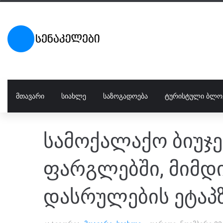
ᲛᲗᲐᲕᲐᲠᲘ
ᲡᲘᲐᲮᲚᲔ
ᲡᲐᲖᲝᲒᲐᲓᲝᲔᲑᲐ
ᲢᲣᲠᲘᲡᲢᲣᲚᲘ ᲑᲚᲝ
სამოქალაქო ბიუჯ
ფარგლებში, მიმდ
დასრულების ეტაპ