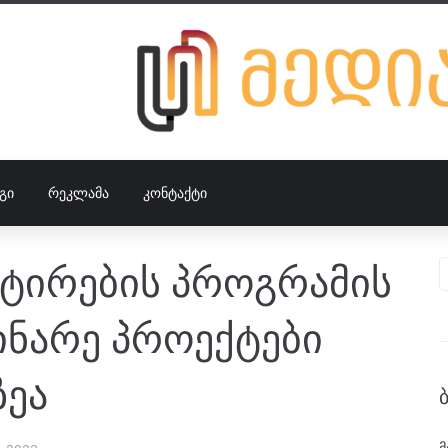
ᲒᲘ
ᲠᲔᲙᲚᲐᲛᲐ
ᲙᲝᲜᲢᲐᲥᲢᲘ
ეტირების პროგრამის
ინარე პროექტები
ზეა