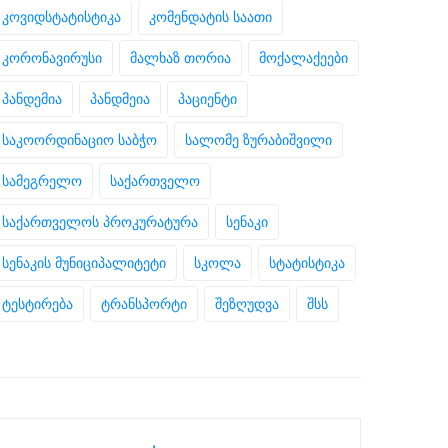
კოვიდსტატისტიკა
კომენდატის საათი
კორონავირუსი
მალხაზ თორია
მოქალაქეები
პანდემია
პანდმეია
პაციენტი
საკოორდინაციო საბჭო
სალომე ზურაბიშვილი
სამეგრელო
საქართველო
საქართველოს პროკურატურა
სენაკი
სენაკის მუნიციპალიტეტი
სკოლა
სტატისტიკა
ტესტირება
ტრანსპორტი
შეზღუდვა
შსს