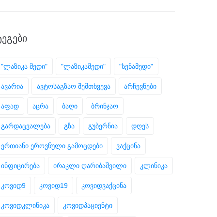
ᲢᲔᲒᲔᲑᲘ
"ლაზიკა მედი"
"ლაზიკამედი"
"სენამედი"
ავარია
ავტოსაგზაო შემთხვევა
არჩევნები
აფად
აცრა
ბაღი
ბრინჯაო
გარდაცვალება
გზა
გუბერნია
დღეს
ერთიანი ეროვნული გამოცდები
ვაქცინა
ინფიცირება
ირაკლი ღარიბაშვილი
კლინიკა
კოვიდ9
კოვიდ19
კოვიდვაქცინა
კოვიდკლინიკა
კოვიდპაციენტი