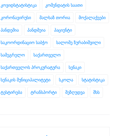
კოვიდსტატისტიკა
კომენდატის საათი
კორონავირუსი
მალხაზ თორია
მოქალაქეები
პანდემია
პანდმეია
პაციენტი
საკოორდინაციო საბჭო
სალომე ზურაბიშვილი
სამეგრელო
საქართველო
საქართველოს პროკურატურა
სენაკი
სენაკის მუნიციპალიტეტი
სკოლა
სტატისტიკა
ტესტირება
ტრანსპორტი
შეზღუდვა
შსს