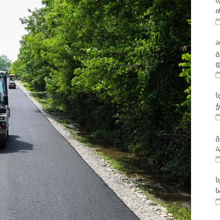
მ
ი
ა
გ
დ
ს
ჭ
გ
ა
ს
ს