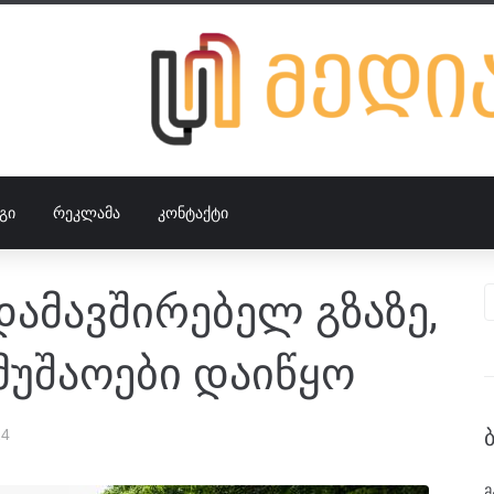
ᲒᲘ
ᲠᲔᲙᲚᲐᲛᲐ
ᲙᲝᲜᲢᲐᲥᲢᲘ
დამავშირებელ გზაზე,
მუშაოები დაიწყო
24