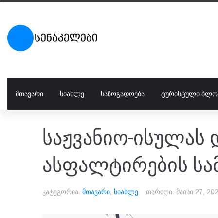
ᲛᲗᲐᲕᲐᲠᲘ
ᲡᲘᲐᲮᲚᲔ
ᲡᲐᲖᲝᲒᲐᲓᲝᲔᲑᲐ
ᲢᲣᲠᲘᲡᲢᲣᲚᲘ ᲑᲚᲝ
საჟვანიო-ისულას 
ასფალტირების სა
კატეგორია:
მთავარი
,
სიახლე
თარიღი:
მაისი 27, 20