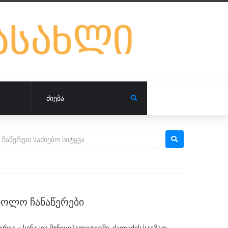
ᲑᲝᲚᲝ ᲩᲐᲜᲐᲬᲔᲠᲔᲑᲘ