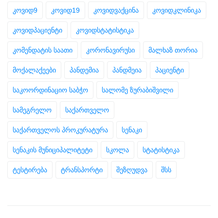
კოვიდ9
კოვიდ19
კოვიდვაქცინა
კოვიდკლინიკა
კოვიდპაციენტი
კოვიდსტატისტიკა
კომენდატის საათი
კორონავირუსი
მალხაზ თორია
მოქალაქეები
პანდემია
პანდმეია
პაციენტი
საკოორდინაციო საბჭო
სალომე ზურაბიშვილი
სამეგრელო
საქართველო
საქართველოს პროკურატურა
სენაკი
სენაკის მუნიციპალიტეტი
სკოლა
სტატისტიკა
ტესტირება
ტრანსპორტი
შეზღუდვა
შსს