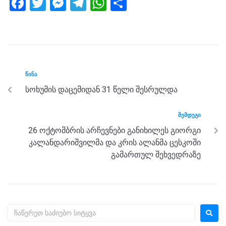
F
T
M
T
W
S
a
wi
e
el
h
h
c
tt
ss
e
at
ar
e
er
e
gr
s
e
b
n
a
A
ᲬᲘᲜᲐ
o
g
m
p
სოხუმის დაცემიდან 31 წელი შესრულდა
o
er
p
k
ᲨᲔᲛᲓᲔᲒᲘ
26 ოქტომბრის არჩევნები განიხილეს გიორგი
კალანდარიშვილმა და კრის ალანმა ცესკოში
გამართულ შეხვედრაზე