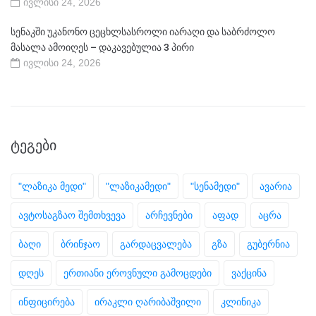
ივლისი 24, 2026
სენაკში უკანონო ცეცხლსასროლი იარაღი და საბრძოლო
მასალა ამოიღეს – დაკავებულია 3 პირი
ივლისი 24, 2026
ᲢᲔᲒᲔᲑᲘ
"ლაზიკა მედი"
"ლაზიკამედი"
"სენამედი"
ავარია
ავტოსაგზაო შემთხვევა
არჩევნები
აფად
აცრა
ბაღი
ბრინჯაო
გარდაცვალება
გზა
გუბერნია
დღეს
ერთიანი ეროვნული გამოცდები
ვაქცინა
ინფიცირება
ირაკლი ღარიბაშვილი
კლინიკა