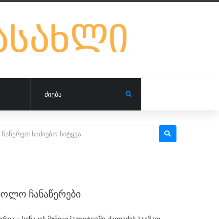
ᲑᲝᲚᲝ ᲩᲐᲜᲐᲬᲔᲠᲔᲑᲘ