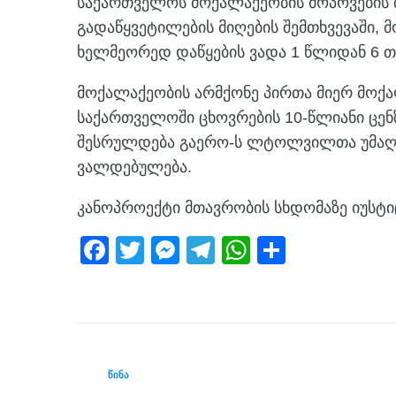
საქართველოს მოქალაქეობის მოპოვების 
გადაწყვეტილების მიღების შემთხვევაში, 
ხელმეორედ დაწყების ვადა 1 წლიდან 6 თ
მოქალაქეობის არმქონე პირთა მიერ მოქ
საქართველოში ცხოვრების 10-წლიანი ცენ
შესრულდება გაერო-ს ლტოლვილთა უმაღლ
ვალდებულება.
კანოპროექტი მთავრობის სხდომაზე იუსტიც
F
T
M
T
W
S
a
wi
e
el
h
h
c
tt
ss
e
at
ar
e
er
e
gr
s
e
b
n
a
A
ᲬᲘᲜᲐ
o
g
m
p