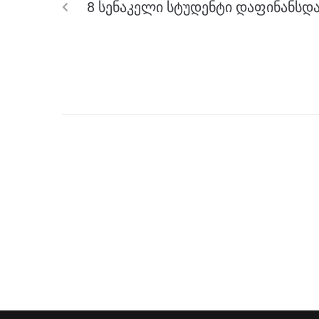
8 სენაკელი სტუდენტი დაფინანსდ
o
er
p
k