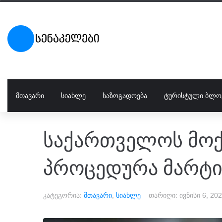
ᲛᲗᲐᲕᲐᲠᲘ
ᲡᲘᲐᲮᲚᲔ
ᲡᲐᲖᲝᲒᲐᲓᲝᲔᲑᲐ
ᲢᲣᲠᲘᲡᲢᲣᲚᲘ ᲑᲚᲝ
საქართველოს მოქ
პროცედურა მარტი
კატეგორია:
მთავარი
,
სიახლე
თარიღი:
ივნისი 6, 20