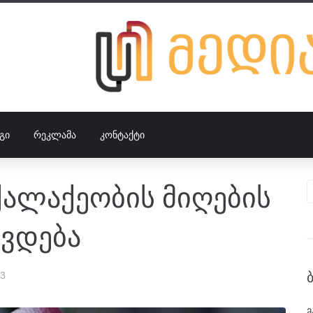
ᲒᲘ
ᲠᲔᲙᲚᲐᲛᲐ
ᲙᲝᲜᲢᲐᲥᲢᲘ
ალაქეობის მიღების
ვდება
23