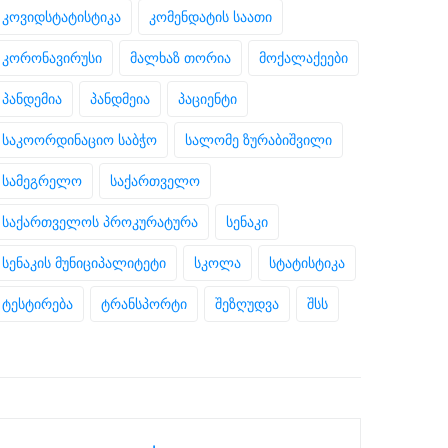
კოვიდსტატისტიკა
კომენდატის საათი
კორონავირუსი
მალხაზ თორია
მოქალაქეები
პანდემია
პანდმეია
პაციენტი
საკოორდინაციო საბჭო
სალომე ზურაბიშვილი
სამეგრელო
საქართველო
საქართველოს პროკურატურა
სენაკი
სენაკის მუნიციპალიტეტი
სკოლა
სტატისტიკა
ტესტირება
ტრანსპორტი
შეზღუდვა
შსს