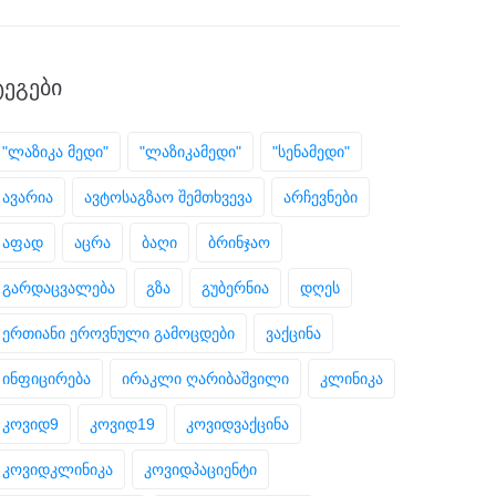
ᲢᲔᲒᲔᲑᲘ
"ლაზიკა მედი"
"ლაზიკამედი"
"სენამედი"
ავარია
ავტოსაგზაო შემთხვევა
არჩევნები
აფად
აცრა
ბაღი
ბრინჯაო
გარდაცვალება
გზა
გუბერნია
დღეს
ერთიანი ეროვნული გამოცდები
ვაქცინა
ინფიცირება
ირაკლი ღარიბაშვილი
კლინიკა
კოვიდ9
კოვიდ19
კოვიდვაქცინა
კოვიდკლინიკა
კოვიდპაციენტი