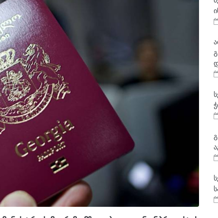
მ
ი
ა
გ
დ
ს
ჭ
გ
ა
ს
ს