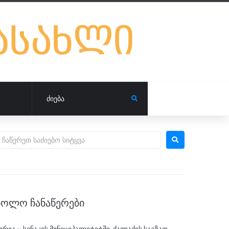
ᲑᲝᲚᲝ ᲩᲐᲜᲐᲬᲔᲠᲔᲑᲘ