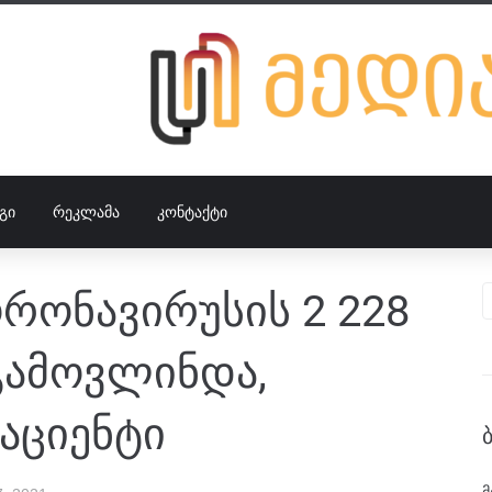
ᲒᲘ
ᲠᲔᲙᲚᲐᲛᲐ
ᲙᲝᲜᲢᲐᲥᲢᲘ
რონავირუსის 2 228
გამოვლინდა,
აციენტი