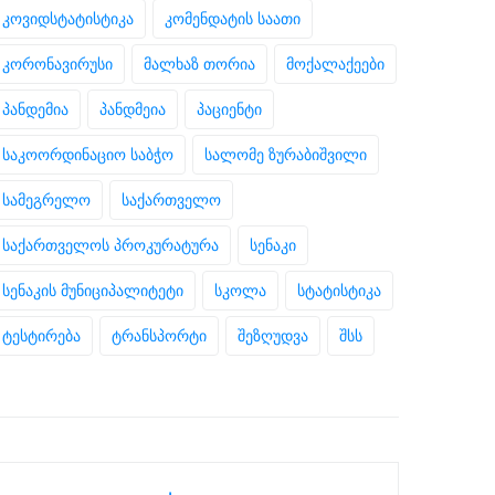
კოვიდსტატისტიკა
კომენდატის საათი
კორონავირუსი
მალხაზ თორია
მოქალაქეები
პანდემია
პანდმეია
პაციენტი
საკოორდინაციო საბჭო
სალომე ზურაბიშვილი
სამეგრელო
საქართველო
საქართველოს პროკურატურა
სენაკი
სენაკის მუნიციპალიტეტი
სკოლა
სტატისტიკა
ტესტირება
ტრანსპორტი
შეზღუდვა
შსს