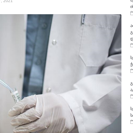
მ
, 2021
ი
ა
გ
დ
ს
ჭ
გ
ა
ს
ს