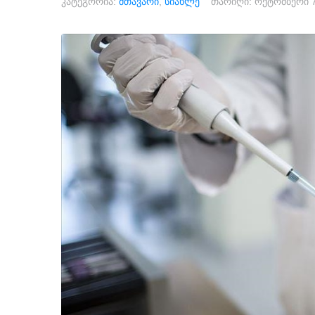
კატეგორია:
მთავარი
,
სიახლე
თარიღი:
ოქტომბერი 7