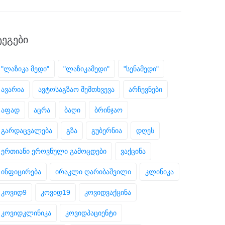
ᲢᲔᲒᲔᲑᲘ
"ლაზიკა მედი"
"ლაზიკამედი"
"სენამედი"
ავარია
ავტოსაგზაო შემთხვევა
არჩევნები
აფად
აცრა
ბაღი
ბრინჯაო
გარდაცვალება
გზა
გუბერნია
დღეს
ერთიანი ეროვნული გამოცდები
ვაქცინა
ინფიცირება
ირაკლი ღარიბაშვილი
კლინიკა
კოვიდ9
კოვიდ19
კოვიდვაქცინა
კოვიდკლინიკა
კოვიდპაციენტი