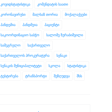
კოვიდსტატისტიკა
კომენდატის საათი
კორონავირუსი
მალხაზ თორია
მოქალაქეები
პანდემია
პანდმეია
პაციენტი
საკოორდინაციო საბჭო
სალომე ზურაბიშვილი
სამეგრელო
საქართველო
საქართველოს პროკურატურა
სენაკი
სენაკის მუნიციპალიტეტი
სკოლა
სტატისტიკა
ტესტირება
ტრანსპორტი
შეზღუდვა
შსს