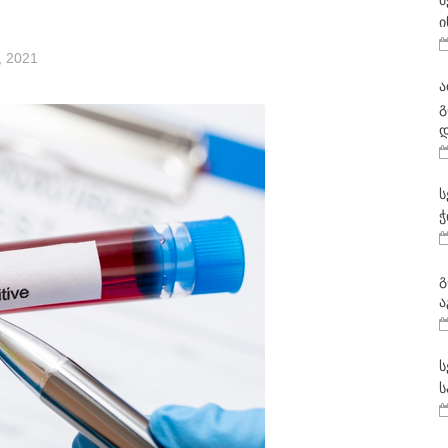
მ
ი
, 2021
ა
გ
დ
ს
ჭ
გ
ა
ს
ს