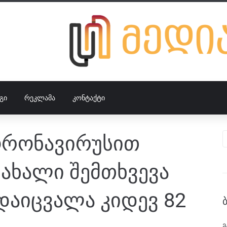
ᲒᲘ
ᲠᲔᲙᲚᲐᲛᲐ
ᲙᲝᲜᲢᲐᲥᲢᲘ
ორონავირუსით
 ახალი შემთხვევა
დაიცვალა კიდევ 82