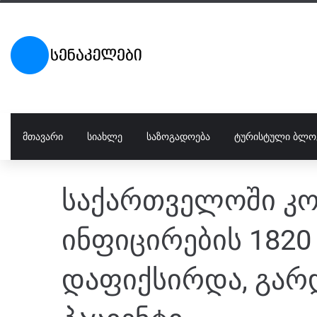
ᲛᲗᲐᲕᲐᲠᲘ
ᲡᲘᲐᲮᲚᲔ
ᲡᲐᲖᲝᲒᲐᲓᲝᲔᲑᲐ
ᲢᲣᲠᲘᲡᲢᲣᲚᲘ ᲑᲚᲝ
საქართველოში კ
ინფიცირების 1820
დაფიქსირდა, გარ