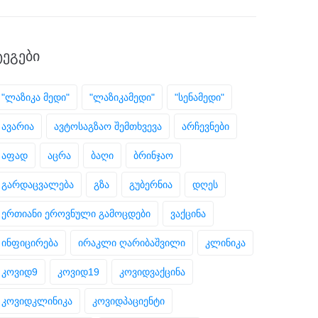
ᲢᲔᲒᲔᲑᲘ
"ლაზიკა მედი"
"ლაზიკამედი"
"სენამედი"
ავარია
ავტოსაგზაო შემთხვევა
არჩევნები
აფად
აცრა
ბაღი
ბრინჯაო
გარდაცვალება
გზა
გუბერნია
დღეს
ერთიანი ეროვნული გამოცდები
ვაქცინა
ინფიცირება
ირაკლი ღარიბაშვილი
კლინიკა
კოვიდ9
კოვიდ19
კოვიდვაქცინა
კოვიდკლინიკა
კოვიდპაციენტი