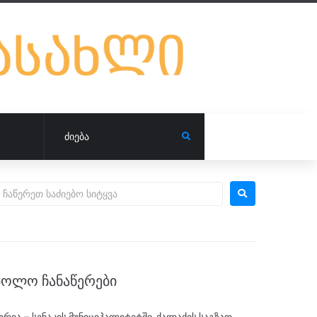
ᲑᲝᲚᲝ ᲩᲐᲜᲐᲬᲔᲠᲔᲑᲘ