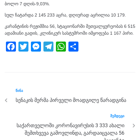
ბოლო 7 დღის-9,03%.
სულ ჩატარდა 2 145 233 აცრა, დღიურად აცრილია 10 179.
კარანტინის რეჟიმშია 56, სტაციონარში მეთვალყურეობას 6 515
ადამიანი გადის, კლინიკურ სასტუმროში იმყოფება 1 167 პირი.
F
T
M
T
W
S
a
wi
e
el
h
h
c
tt
ss
e
at
ar
e
er
e
gr
s
e
b
n
a
A
ᲬᲘᲜᲐ
o
g
m
p
სენაკის მერმა პირველი მოადგილე წარადგინა
o
er
p
k
ᲨᲔᲛᲓᲔᲒᲘ
საქართველოში კორონავირუსის 3 333 ახალი
შემთხვევა გამოვლინდა, გარდაიცვალა 56