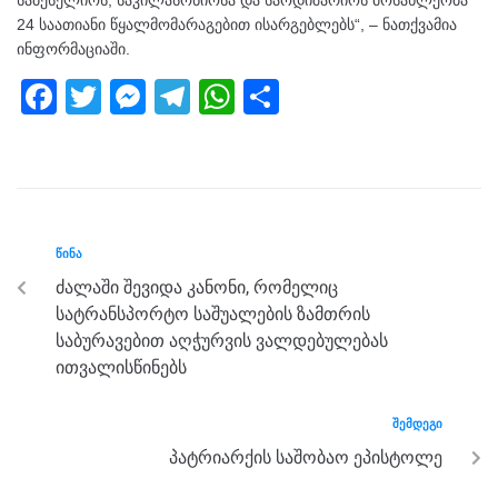
24 საათიანი წყალმომარაგებით ისარგებლებს“, – ნათქვამია
ინფორმაციაში.
F
T
M
T
W
S
a
wi
e
el
h
h
c
tt
ss
e
at
ar
e
er
e
gr
s
e
b
n
a
A
ᲬᲘᲜᲐ
o
g
m
p
ძალაში შევიდა კანონი, რომელიც
o
er
p
სატრანსპორტო საშუალების ზამთრის
k
საბურავებით აღჭურვის ვალდებულებას
ითვალისწინებს
ᲨᲔᲛᲓᲔᲒᲘ
პატრიარქის საშობაო ეპისტოლე