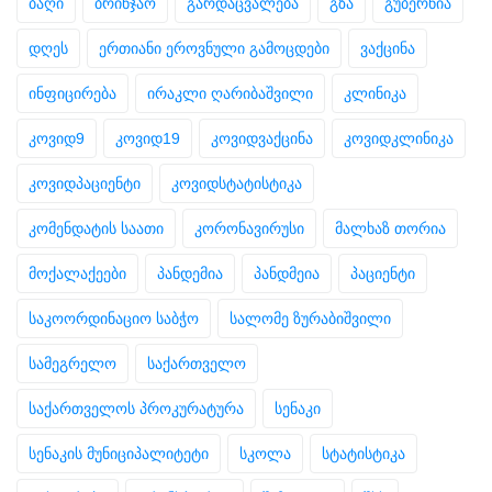
ბაღი
ბრინჯაო
გარდაცვალება
გზა
გუბერნია
დღეს
ერთიანი ეროვნული გამოცდები
ვაქცინა
ინფიცირება
ირაკლი ღარიბაშვილი
კლინიკა
კოვიდ9
კოვიდ19
კოვიდვაქცინა
კოვიდკლინიკა
კოვიდპაციენტი
კოვიდსტატისტიკა
კომენდატის საათი
კორონავირუსი
მალხაზ თორია
მოქალაქეები
პანდემია
პანდმეია
პაციენტი
საკოორდინაციო საბჭო
სალომე ზურაბიშვილი
სამეგრელო
საქართველო
საქართველოს პროკურატურა
სენაკი
სენაკის მუნიციპალიტეტი
სკოლა
სტატისტიკა