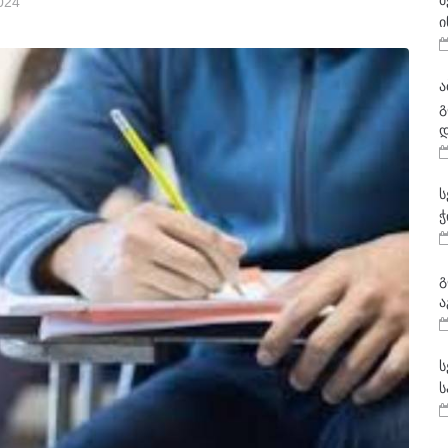
მ
024
ი
ა
გ
დ
ს
ჭ
გ
ა
ს
ს