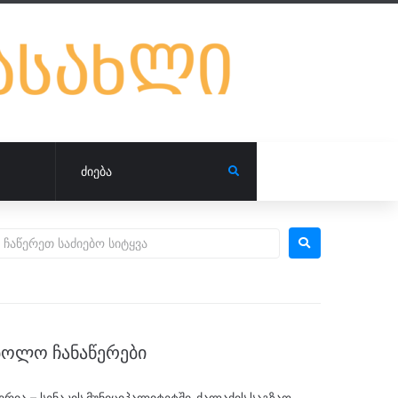
ᲑᲝᲚᲝ ᲩᲐᲜᲐᲬᲔᲠᲔᲑᲘ