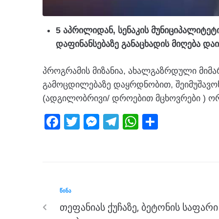
5 აპრილიდან, სენაკის მუნიციპალიტე
დაფინანსებაზე განაცხადის მიღება დაი
პროგრამის მიზანია, ახალგაზრდული მიმა
გამოცდილებაზე დაყრდნობით, შეიმუშავო
(ადგილობრივი/ დროებით მცხოვრები ) ო
F
T
M
T
W
S
a
wi
e
el
h
h
c
tt
ss
e
at
ar
e
er
e
gr
s
e
b
n
a
A
ᲬᲘᲜᲐ
o
g
m
p
თეფანიას ქუჩაზე, ბეტონის საფარი
o
er
p