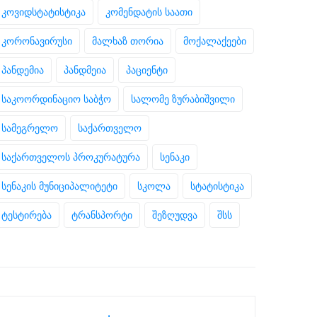
კოვიდსტატისტიკა
კომენდატის საათი
კორონავირუსი
მალხაზ თორია
მოქალაქეები
პანდემია
პანდმეია
პაციენტი
საკოორდინაციო საბჭო
სალომე ზურაბიშვილი
სამეგრელო
საქართველო
საქართველოს პროკურატურა
სენაკი
სენაკის მუნიციპალიტეტი
სკოლა
სტატისტიკა
ტესტირება
ტრანსპორტი
შეზღუდვა
შსს