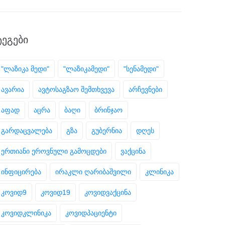
ᲢᲔᲒᲔᲑᲘ
"ლაზიკა მედი"
"ლაზიკამედი"
"სენამედი"
ავარია
ავტოსაგზაო შემთხვევა
არჩევნები
აფად
აცრა
ბაღი
ბრინჯაო
გარდაცვალება
გზა
გუბერნია
დღეს
ერთიანი ეროვნული გამოცდები
ვაქცინა
ინფიცირება
ირაკლი ღარიბაშვილი
კლინიკა
კოვიდ9
კოვიდ19
კოვიდვაქცინა
კოვიდკლინიკა
კოვიდპაციენტი