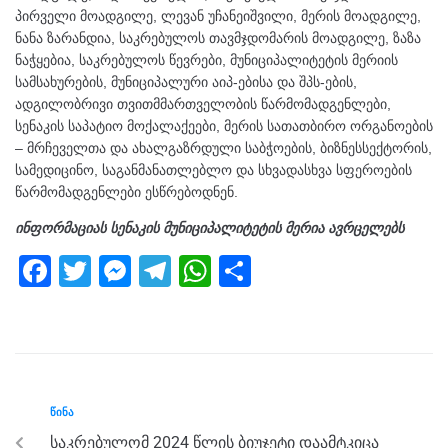
პირველი მოადგილე, ლევან უჩანეიშვილი, მერის მოადგილე,
ნანა ზარანდია, საკრებულოს თავმჯდომარის მოადგილე, ზაზა
ნაჭყებია, საკრებულოს წევრები, მუნიციპალიტეტის მერიის
სამსახურების, მუნიციპალური აიპ-ებისა და შპს-ების,
ადგილობრივი თვითმმართველობის წარმომადგენლები,
სენაკის საპატიო მოქალაქეები, მერის სათათბირო ორგანოების
– მრჩეველთა და ახალგაზრდული საბჭოების, ბიზნესსექტორის,
სამედიცინო, საგანმანათლებლო და სხვადასხვა სფეროების
წარმომადგენლები ესწრებოდნენ.
ინფორმაციას სენაკის მუნიციპალიტეტის მერია ავრცელებს
F
T
M
T
W
S
a
wi
e
el
h
h
c
tt
ss
e
at
ar
e
er
e
gr
s
e
b
n
a
A
ᲬᲘᲜᲐ
o
g
m
p
საკრებულომ 2024 წლის ბიუჯეტი დაამტკიცა