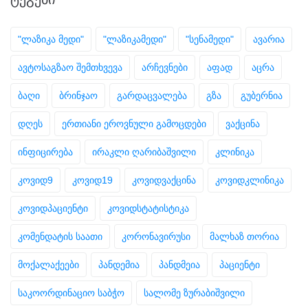
"ლაზიკა მედი"
"ლაზიკამედი"
"სენამედი"
ავარია
ავტოსაგზაო შემთხვევა
არჩევნები
აფად
აცრა
ბაღი
ბრინჯაო
გარდაცვალება
გზა
გუბერნია
დღეს
ერთიანი ეროვნული გამოცდები
ვაქცინა
ინფიცირება
ირაკლი ღარიბაშვილი
კლინიკა
კოვიდ9
კოვიდ19
კოვიდვაქცინა
კოვიდკლინიკა
კოვიდპაციენტი
კოვიდსტატისტიკა
კომენდატის საათი
კორონავირუსი
მალხაზ თორია
მოქალაქეები
პანდემია
პანდმეია
პაციენტი
საკოორდინაციო საბჭო
სალომე ზურაბიშვილი