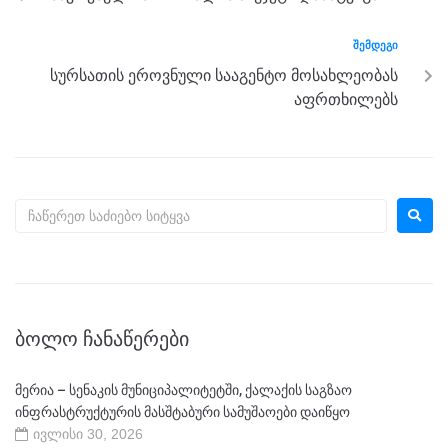
o
er
p
k
ᲨᲔᲛᲓᲔᲒᲘ
სურსათის ეროვნული სააგენტო მოსახლეობას
აფრთხილებს
ᲑᲝᲚᲝ ᲩᲐᲜᲐᲬᲔᲠᲔᲑᲘ
მერია – სენაკის მუნიციპალიტეტში, ქალაქის საგზაო
ინფრასტრუქტურის მასშტაბური სამუშაოები დაიწყო
ივლისი 30, 2026