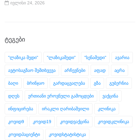
ივლისი 24, 2026
ᲢᲔᲒᲔᲑᲘ
"ლაზიკა მედი"
"ლაზიკამედი"
"სენამედი"
ავარია
ავტოსაგზაო შემთხვევა
არჩევნები
აფად
აცრა
ბაღი
ბრინჯაო
გარდაცვალება
გზა
გუბერნია
დღეს
ერთიანი ეროვნული გამოცდები
ვაქცინა
ინფიცირება
ირაკლი ღარიბაშვილი
კლინიკა
კოვიდ9
კოვიდ19
კოვიდვაქცინა
კოვიდკლინიკა
კოვიდპაციენტი
კოვიდსტატისტიკა