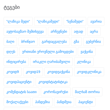
ᲢᲔᲒᲔᲑᲘ
"ლაზიკა მედი"
"ლაზიკამედი"
"სენამედი"
ავარია
ავტოსაგზაო შემთხვევა
არჩევნები
აფად
აცრა
ბაღი
ბრინჯაო
გარდაცვალება
გზა
გუბერნია
დღეს
ერთიანი ეროვნული გამოცდები
ვაქცინა
ინფიცირება
ირაკლი ღარიბაშვილი
კლინიკა
კოვიდ9
კოვიდ19
კოვიდვაქცინა
კოვიდკლინიკა
კოვიდპაციენტი
კოვიდსტატისტიკა
კომენდატის საათი
კორონავირუსი
მალხაზ თორია
მოქალაქეები
პანდემია
პანდმეია
პაციენტი