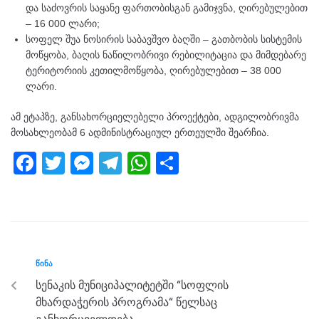
და საძოვრის საყანე ფართობისგან გამიჯვნა, ღირებულებით
– 16 000 ლარი;
სოფელ შუა ნოსირის საბავშვო ბაღში – გათბობის სისტემის
მოწყობა, ბაღის ნაწილობრივი რებილიტაცია და მიმდებარე
ტერიტორიის კეთილმოწყობა, ღირებულებით – 38 000
ლარი.
ამ ეტაპზე, განსახორციელებელი პროექტები, ადგილობრივმა
მოსახლეობამ 6 ადმინისტრაციულ ერთეულში შეარჩია.
F
T
M
T
W
S
a
wi
e
el
h
h
c
tt
ss
e
at
ar
e
er
e
gr
s
e
b
n
a
A
ᲬᲘᲜᲐ
o
g
m
p
სენაკის მუნიციპალიტეტში “სოფლის
o
er
p
მხარდაჭერის პროგრამა“ წელსაც