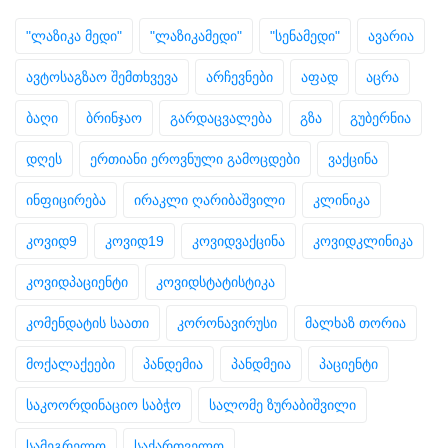
"ლაზიკა მედი"
"ლაზიკამედი"
"სენამედი"
ავარია
ავტოსაგზაო შემთხვევა
არჩევნები
აფად
აცრა
ბაღი
ბრინჯაო
გარდაცვალება
გზა
გუბერნია
დღეს
ერთიანი ეროვნული გამოცდები
ვაქცინა
ინფიცირება
ირაკლი ღარიბაშვილი
კლინიკა
კოვიდ9
კოვიდ19
კოვიდვაქცინა
კოვიდკლინიკა
კოვიდპაციენტი
კოვიდსტატისტიკა
კომენდატის საათი
კორონავირუსი
მალხაზ თორია
მოქალაქეები
პანდემია
პანდმეია
პაციენტი
საკოორდინაციო საბჭო
სალომე ზურაბიშვილი
სამეგრელო
საქართველო