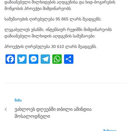
დაზიანებული მილხიდების აღდგენისა და ხიდ-ბოგირების
მოწყობის პროექტი მიმდინარეობს.
სამუშაოების ღირებულება 95 865 ლარს შეადგენს;
ლეგაბელიეს უბანში, ინტენსიურ რეჟიმში მიმდინარეობს
დაზიანებული მილხიდის აღდგენის სამუშაოები.
პროექტის ღირებულება 30 610 ლარს შეადგენს.
F
T
M
T
W
S
a
wi
e
el
h
h
c
tt
ss
e
at
ar
e
er
e
gr
s
e
b
n
a
A
ᲬᲘᲜᲐ
o
g
m
p
უახლოეს დღეებში თბილი ამინდია
o
er
p
მოსალოდნელი
k