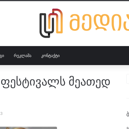
ᲒᲘ
ᲠᲔᲙᲚᲐᲛᲐ
ᲙᲝᲜᲢᲐᲥᲢᲘ
რ ფესტივალს მეათედ
23