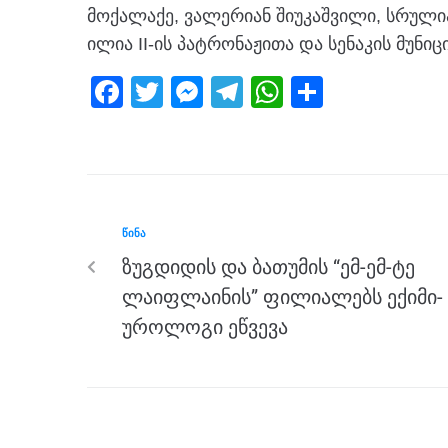
მოქალაქე, ვალერიან შიუკაშვილი, სრულ
ილია II-ის პატრონაჟითა და სენაკის მუნ
F
T
M
T
W
S
a
wi
e
el
h
h
c
tt
ss
e
at
ar
e
er
e
gr
s
e
b
n
a
A
ᲬᲘᲜᲐ
o
g
m
p
ზუგდიდის და ბათუმის “ემ-ემ-ტე
o
er
p
ლაიფლაინის” ფილიალებს ექიმი-
k
უროლოგი ეწვევა