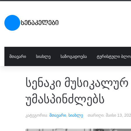
ᲛᲗᲐᲕᲐᲠᲘ
ᲡᲘᲐᲮᲚᲔ
ᲡᲐᲖᲝᲒᲐᲓᲝᲔᲑᲐ
ᲢᲣᲠᲘᲡᲢᲣᲚᲘ ᲑᲚᲝ
სენაკი მუსიკალუ
უმასპინძლებს
კატეგორია:
მთავარი
,
სიახლე
თარიღი:
მაისი 13, 20