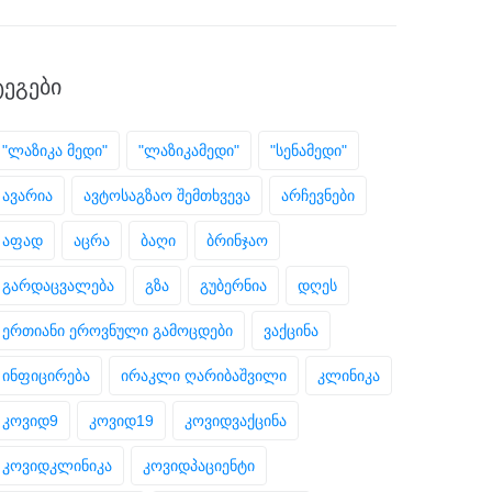
ᲢᲔᲒᲔᲑᲘ
"ლაზიკა მედი"
"ლაზიკამედი"
"სენამედი"
ავარია
ავტოსაგზაო შემთხვევა
არჩევნები
აფად
აცრა
ბაღი
ბრინჯაო
გარდაცვალება
გზა
გუბერნია
დღეს
ერთიანი ეროვნული გამოცდები
ვაქცინა
ინფიცირება
ირაკლი ღარიბაშვილი
კლინიკა
კოვიდ9
კოვიდ19
კოვიდვაქცინა
კოვიდკლინიკა
კოვიდპაციენტი