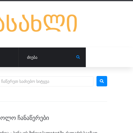
ᲑᲝᲚᲝ ᲩᲐᲜᲐᲬᲔᲠᲔᲑᲘ