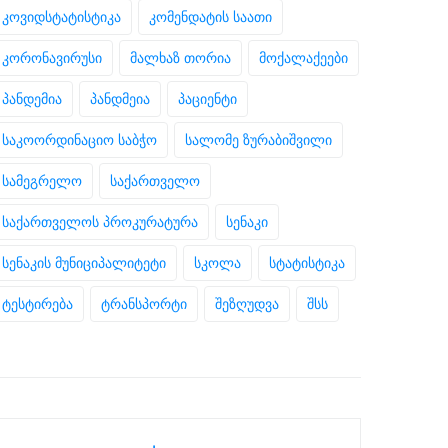
კოვიდსტატისტიკა
კომენდატის საათი
კორონავირუსი
მალხაზ თორია
მოქალაქეები
პანდემია
პანდმეია
პაციენტი
საკოორდინაციო საბჭო
სალომე ზურაბიშვილი
სამეგრელო
საქართველო
საქართველოს პროკურატურა
სენაკი
სენაკის მუნიციპალიტეტი
სკოლა
სტატისტიკა
ტესტირება
ტრანსპორტი
შეზღუდვა
შსს