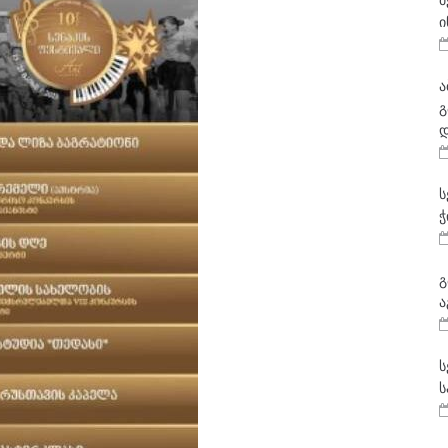
მ
ი
ა
გ
დ
ს
ჭ
გ
ა
ს
ს