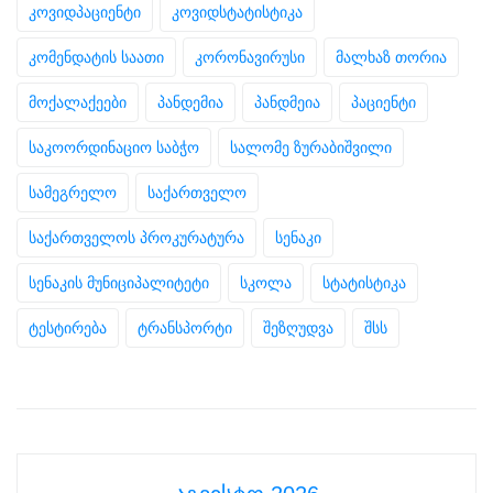
კოვიდპაციენტი
კოვიდსტატისტიკა
კომენდატის საათი
კორონავირუსი
მალხაზ თორია
მოქალაქეები
პანდემია
პანდმეია
პაციენტი
საკოორდინაციო საბჭო
სალომე ზურაბიშვილი
სამეგრელო
საქართველო
საქართველოს პროკურატურა
სენაკი
სენაკის მუნიციპალიტეტი
სკოლა
სტატისტიკა
ტესტირება
ტრანსპორტი
შეზღუდვა
შსს