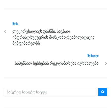
c
tt
ss
e
at
ar
e
er
e
gr
s
e
b
n
a
A
ᲬᲘᲜᲐ
o
g
m
p
ლეკირცხალიეს უბანში, საგზაო
o
er
p
ინფრასტრუქტურის მოწყობა-რეაბილიტაცია
k
მიმდინარეობს
ᲨᲔᲛᲓᲔᲒᲘ
საპენსიო სესხების რეკლამირება იკრძალება