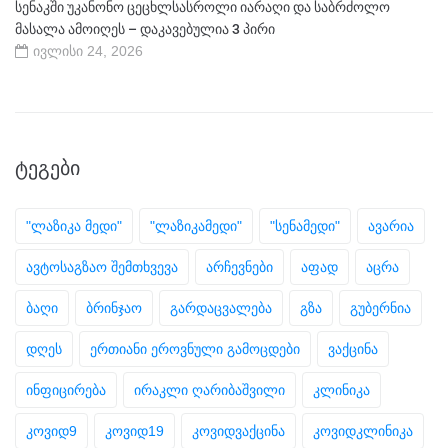
სენაკში უკანონო ცეცხლსასროლი იარაღი და საბრძოლო
მასალა ამოიღეს – დაკავებულია 3 პირი
ივლისი 24, 2026
ᲢᲔᲒᲔᲑᲘ
"ლაზიკა მედი"
"ლაზიკამედი"
"სენამედი"
ავარია
ავტოსაგზაო შემთხვევა
არჩევნები
აფად
აცრა
ბაღი
ბრინჯაო
გარდაცვალება
გზა
გუბერნია
დღეს
ერთიანი ეროვნული გამოცდები
ვაქცინა
ინფიცირება
ირაკლი ღარიბაშვილი
კლინიკა
კოვიდ9
კოვიდ19
კოვიდვაქცინა
კოვიდკლინიკა