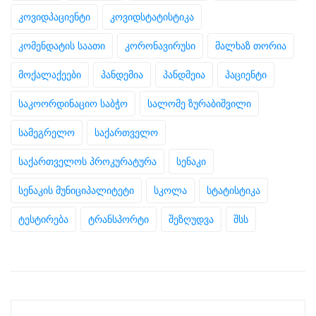
კოვიდპაციენტი
კოვიდსტატისტიკა
კომენდატის საათი
კორონავირუსი
მალხაზ თორია
მოქალაქეები
პანდემია
პანდმეია
პაციენტი
საკოორდინაციო საბჭო
სალომე ზურაბიშვილი
სამეგრელო
საქართველო
საქართველოს პროკურატურა
სენაკი
სენაკის მუნიციპალიტეტი
სკოლა
სტატისტიკა
ტესტირება
ტრანსპორტი
შეზღუდვა
შსს