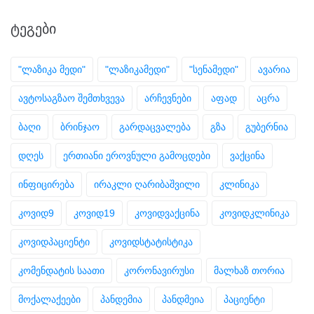
ᲢᲔᲒᲔᲑᲘ
"ლაზიკა მედი"
"ლაზიკამედი"
"სენამედი"
ავარია
ავტოსაგზაო შემთხვევა
არჩევნები
აფად
აცრა
ბაღი
ბრინჯაო
გარდაცვალება
გზა
გუბერნია
დღეს
ერთიანი ეროვნული გამოცდები
ვაქცინა
ინფიცირება
ირაკლი ღარიბაშვილი
კლინიკა
კოვიდ9
კოვიდ19
კოვიდვაქცინა
კოვიდკლინიკა
კოვიდპაციენტი
კოვიდსტატისტიკა
კომენდატის საათი
კორონავირუსი
მალხაზ თორია
მოქალაქეები
პანდემია
პანდმეია
პაციენტი