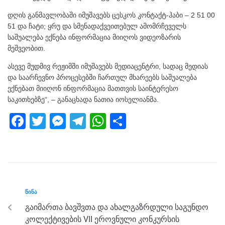
დღის განმავლობაში იმუშავებს ცესკოს კონტაქტ-ჰაბი – 2 51 00
51 და ჩატი; ყრუ და სმენადაქვეითებულ ამომრჩეველს
საშუალება ექნება ინფორმაცია მიიღოს ვიდეოზარის
მეშვეობით.
ასევე მუდმივ რეჟიმში იმუშავებს მედიაცენტრი, სადაც მედიას
და საარჩევნო პროცესებში ჩართულ მხარეებს საშუალება
ექნებათ მიიღონ ინფორმაცია მათთვის საინტერესო
საკითხებზე“, – განაცხადა ნათია იოსელიანმა.
F
T
M
T
W
S
a
wi
e
el
h
h
c
tt
ss
e
at
ar
e
er
e
gr
s
e
b
n
a
A
ᲬᲘᲜᲐ
o
g
m
p
გაიმართა ბავშვთა და ახალგაზრდული საგუნდო
o
er
p
კოლექტივების VII ეროვნული კონკურსის