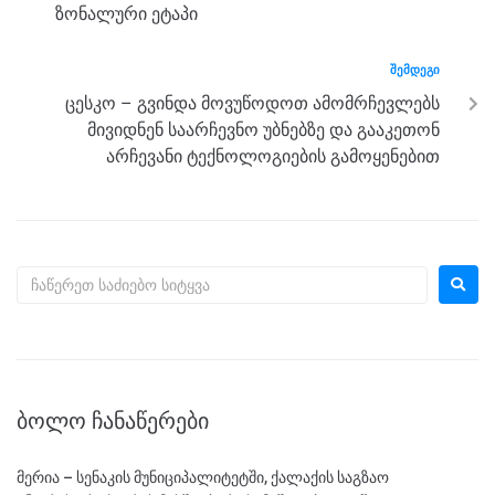
k
ზონალური ეტაპი
ᲨᲔᲛᲓᲔᲒᲘ
ცესკო – გვინდა მოვუწოდოთ ამომრჩევლებს
მივიდნენ საარჩევნო უბნებზე და გააკეთონ
არჩევანი ტექნოლოგიების გამოყენებით
ᲑᲝᲚᲝ ᲩᲐᲜᲐᲬᲔᲠᲔᲑᲘ
მერია – სენაკის მუნიციპალიტეტში, ქალაქის საგზაო