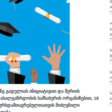
მ
ი
ა
გ
დ
ს
ჭ
გ
ა
ანგ გადელიას ინიციატივით და მერიის
ს
 ახალგაზრდობის სამსახურის ორგანიზებით, 18
ს
 კურსდამთავრებულთათვის მიძღვნილი