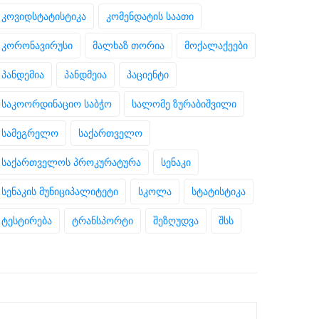
კოვიდსტატისტიკა
კომენდატის საათი
კორონავირუსი
მალხაზ თორია
მოქალაქეები
პანდემია
პანდმეია
პაციენტი
საკოორდინაციო საბჭო
სალომე ზურაბიშვილი
სამეგრელო
საქართველო
საქართველოს პროკურატურა
სენაკი
სენაკის მუნიციპალიტეტი
სკოლა
სტატისტიკა
ტესტირება
ტრანსპორტი
შეზღუდვა
შსს