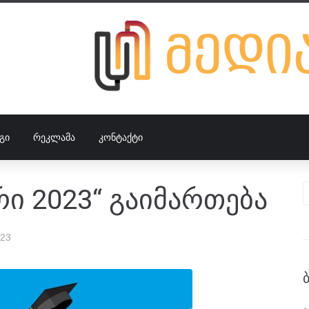
ᲒᲘ
ᲠᲔᲙᲚᲐᲛᲐ
ᲙᲝᲜᲢᲐᲥᲢᲘ
რი 2023“ გაიმართება
023