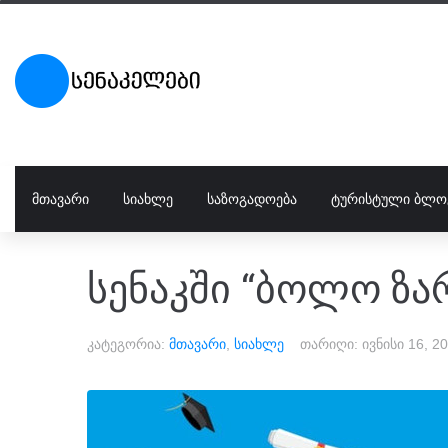
ᲛᲗᲐᲕᲐᲠᲘ
ᲡᲘᲐᲮᲚᲔ
ᲡᲐᲖᲝᲒᲐᲓᲝᲔᲑᲐ
ᲢᲣᲠᲘᲡᲢᲣᲚᲘ ᲑᲚᲝ
სენაკში “ბოლო ზა
კატეგორია:
მთავარი
,
სიახლე
თარიღი:
ივნისი 16, 2