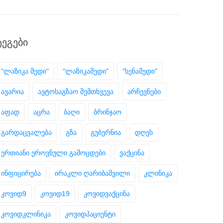
ᲢᲔᲒᲔᲑᲘ
"ლაზიკა მედი"
"ლაზიკამედი"
"სენამედი"
ავარია
ავტოსაგზაო შემთხვევა
არჩევნები
აფად
აცრა
ბაღი
ბრინჯაო
გარდაცვალება
გზა
გუბერნია
დღეს
ერთიანი ეროვნული გამოცდები
ვაქცინა
ინფიცირება
ირაკლი ღარიბაშვილი
კლინიკა
კოვიდ9
კოვიდ19
კოვიდვაქცინა
კოვიდკლინიკა
კოვიდპაციენტი