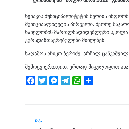
ღონისძიება “ბოლო ზარი 2023“ გაიმარ
სენაკის მუნიციპალიტეტის მერიის ინფორ
მუნიციპალიტეტის პირველი, მეორე საჯარო
სახელობის მართლმადიდებლური სკოლა-გი
კურსდამთავრებულები მიიღებენ.
საღამოს აჩიკო ბერიძე, არჩილ ცანკაშვილ
შემოგვიერთდით, ერთად მივულოცოთ ახა
F
T
M
T
W
S
a
wi
e
el
h
h
c
tt
ss
e
at
ar
e
er
e
gr
s
e
b
n
a
A
ᲬᲘᲜᲐ
o
g
m
p