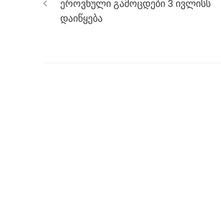
ეროვნული გამოცდები 3 ივლისს
o
er
p
დაიწყება
k