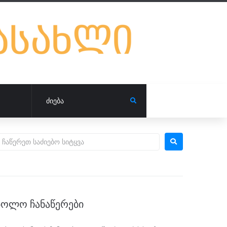
ᲑᲝᲚᲝ ᲩᲐᲜᲐᲬᲔᲠᲔᲑᲘ