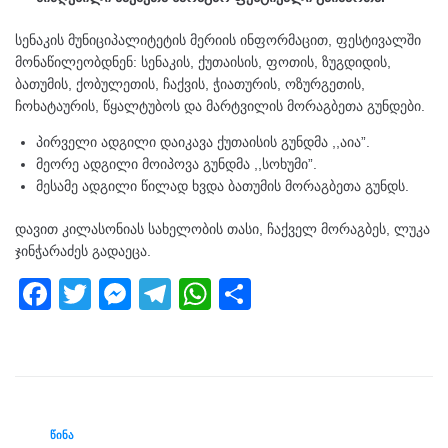
სენაკის მუნიციპალიტეტის მერიის ინფორმაცით, ფესტივალში
მონაწილეობდნენ: სენაკის, ქუთაისის, ფოთის, ზუგდიდის,
ბათუმის, ქობულეთის, ჩაქვის, ჭიათურის, ოზურგეთის,
ჩოხატაურის, წყალტუბოს და მარტვილის მორაგბეთა გუნდები.
პირველი ადგილი დაიკავა ქუთაისის გუნდმა ,,აია”.
მეორე ადგილი მოიპოვა გუნდმა ,,სოხუმი”.
მესამე ადგილი წილად ხვდა ბათუმის მორაგბეთა გუნდს.
დავით კილასონიას სახელობის თასი, ჩაქველ მორაგბეს, ლუკა
ჯინჭარაძეს გადაეცა.
F
T
M
T
W
S
a
wi
e
el
h
h
c
tt
ss
e
at
ar
e
er
e
gr
s
e
b
n
a
A
ᲬᲘᲜᲐ