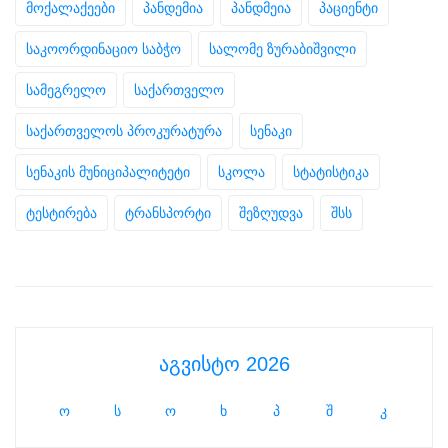
მოქალაქეები
პანდემია
პანდმეია
პაციენტი
საკოორდინაციო საბჭო
სალომე ზურაბიშვილი
სამეგრელო
საქართველო
საქართველოს პროკურატურა
სენაკი
სენაკის მუნიციპალიტეტი
სკოლა
სტატისტიკა
ტესტირება
ტრანსპორტი
შეზღუდვა
შსს
აგვისტო 2026
ო
ს
ო
ხ
პ
შ
კ