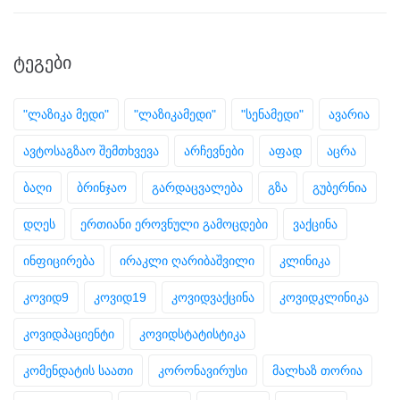
ᲢᲔᲒᲔᲑᲘ
"ლაზიკა მედი"
"ლაზიკამედი"
"სენამედი"
ავარია
ავტოსაგზაო შემთხვევა
არჩევნები
აფად
აცრა
ბაღი
ბრინჯაო
გარდაცვალება
გზა
გუბერნია
დღეს
ერთიანი ეროვნული გამოცდები
ვაქცინა
ინფიცირება
ირაკლი ღარიბაშვილი
კლინიკა
კოვიდ9
კოვიდ19
კოვიდვაქცინა
კოვიდკლინიკა
კოვიდპაციენტი
კოვიდსტატისტიკა
კომენდატის საათი
კორონავირუსი
მალხაზ თორია