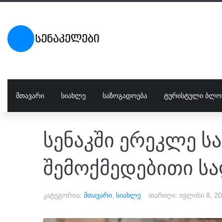
ᲛᲗᲐᲕᲐᲠᲘ
ᲡᲘᲐᲮᲚᲔ
ᲡᲐᲖᲝᲒᲐᲓᲝᲔᲑᲐ
ᲢᲣᲠᲘᲡᲢᲣᲚᲘ ᲑᲚᲝ
სენაკში ერეკლე ს
შემოქმედებითი სა
კატეგორია:
მთავარი
,
სიახლე
თარიღი:
ივლისი 8, 2