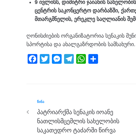
9 ივლისს, დიმიტრი ჯაიანის სახელობ
ცენტრის საკონცერტო დარბაზში, ქართ
მთარგმნელის, ერეკლე საღლიანის შემ
ღონისძიების ორგანიზატორია სენაკის მუნ
სპორტისა და ახალგაზრდობის სამსახური.
F
T
M
T
W
S
a
wi
e
el
h
h
c
tt
ss
e
at
ar
e
er
e
gr
s
e
b
n
a
A
ᲬᲘᲜᲐ
o
g
m
p
პატრიარქმა სენაკის იოანე
o
er
p
ნათლისმცემლის სახელობის
k
საკათედრო ტაძარში წირვა