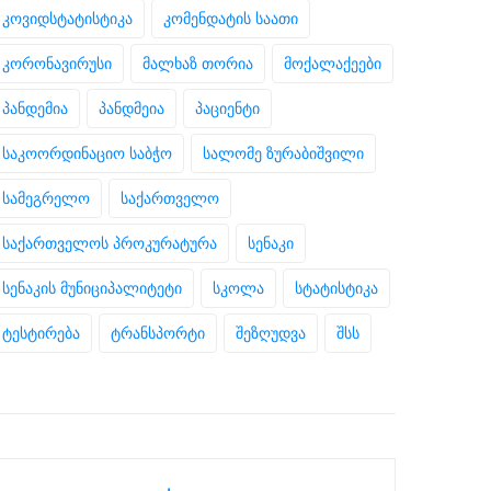
კოვიდსტატისტიკა
კომენდატის საათი
კორონავირუსი
მალხაზ თორია
მოქალაქეები
პანდემია
პანდმეია
პაციენტი
საკოორდინაციო საბჭო
სალომე ზურაბიშვილი
სამეგრელო
საქართველო
საქართველოს პროკურატურა
სენაკი
სენაკის მუნიციპალიტეტი
სკოლა
სტატისტიკა
ტესტირება
ტრანსპორტი
შეზღუდვა
შსს