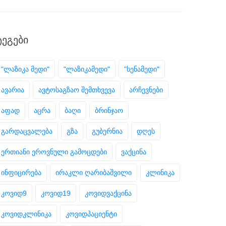
ᲢᲔᲒᲔᲑᲘ
"ლაზიკა მედი"
"ლაზიკამედი"
"სენამედი"
ავარია
ავტოსაგზაო შემთხვევა
არჩევნები
აფად
აცრა
ბაღი
ბრინჯაო
გარდაცვალება
გზა
გუბერნია
დღეს
ერთიანი ეროვნული გამოცდები
ვაქცინა
ინფიცირება
ირაკლი ღარიბაშვილი
კლინიკა
კოვიდ9
კოვიდ19
კოვიდვაქცინა
კოვიდკლინიკა
კოვიდპაციენტი