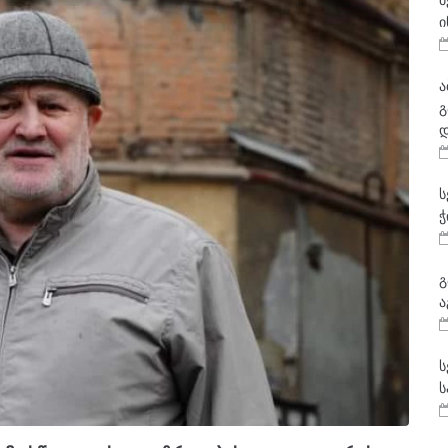
მ
ი
ა
გ
დ
ს
ჭ
გ
ა
ს
ს