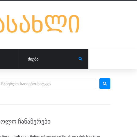
ᲑᲝᲚᲝ ᲩᲐᲜᲐᲬᲔᲠᲔᲑᲘ