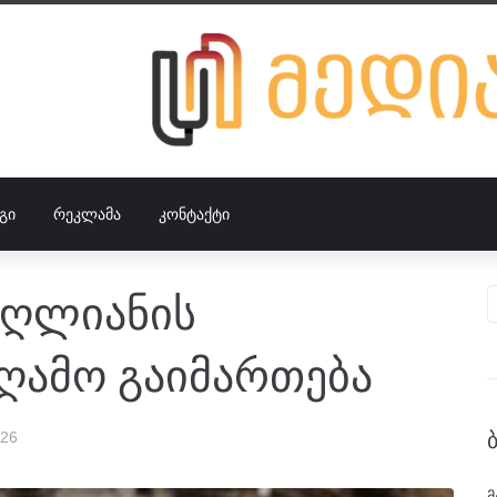
ᲒᲘ
ᲠᲔᲙᲚᲐᲛᲐ
ᲙᲝᲜᲢᲐᲥᲢᲘ
აღლიანის
ღამო გაიმართება
026