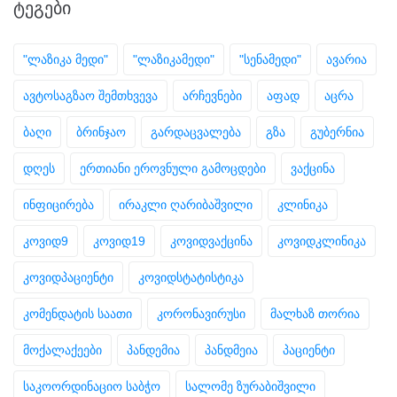
ᲢᲔᲒᲔᲑᲘ
"ლაზიკა მედი"
"ლაზიკამედი"
"სენამედი"
ავარია
ავტოსაგზაო შემთხვევა
არჩევნები
აფად
აცრა
ბაღი
ბრინჯაო
გარდაცვალება
გზა
გუბერნია
დღეს
ერთიანი ეროვნული გამოცდები
ვაქცინა
ინფიცირება
ირაკლი ღარიბაშვილი
კლინიკა
კოვიდ9
კოვიდ19
კოვიდვაქცინა
კოვიდკლინიკა
კოვიდპაციენტი
კოვიდსტატისტიკა
კომენდატის საათი
კორონავირუსი
მალხაზ თორია
მოქალაქეები
პანდემია
პანდმეია
პაციენტი
საკოორდინაციო საბჭო
სალომე ზურაბიშვილი