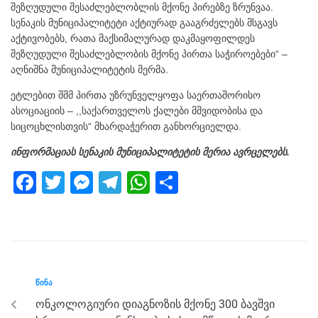
შეზღუდული შესაძლებლობლის მქონე პირებზე ზრუნვაა.
სენაკის მუნიციპალიტეტი აქტიურად გააგრძელებს მსგავს
აქტივობებს, რათა მაქსიმალურად დაკმაყოფილდეს
შეზღუდული შესაძლებლობის მქონე პირთა საჭიროებები“ –
აღნიშნა მუნიციპალიტეტის მერმა.
ეტლებით შშმ პირთა უზრუნველყოფა საერთაშორისო
ასოციაციის – ,,საქართველოს ქალები მშვიდობისა და
სიცოცხლისთვის“ მხარდაჭერით განხორციელდა.
ინფორმაციას სენაკის მუნიციპალიტეტის მერია ავრცელებს.
F
T
M
T
W
S
a
wi
e
el
h
h
c
tt
ss
e
at
ar
e
er
e
gr
s
e
b
n
a
A
ᲬᲘᲜᲐ
o
g
m
p
ონკოლოგიური დიაგნოზის მქონე 300 ბავშვი