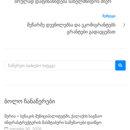
o
er
p
სრულად დაფინანსდება სახელმწიფოს მიერ
k
ᲨᲔᲛᲓᲔᲒᲘ
მეწარმე დევნილებსა და ეკომიგრანტებს
გრანტები გადაეცემათ
ᲑᲝᲚᲝ ᲩᲐᲜᲐᲬᲔᲠᲔᲑᲘ
მერია – სენაკის მუნიციპალიტეტში, ქალაქის საგზაო
ინფრასტრუქტურის მასშტაბური სამუშაოები დაიწყო
ივლისი 30, 2026