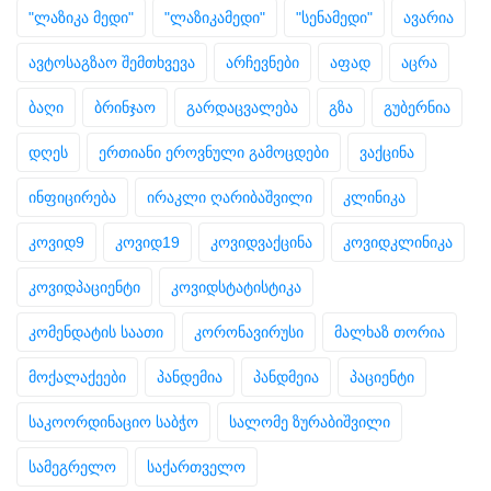
"ლაზიკა მედი"
"ლაზიკამედი"
"სენამედი"
ავარია
ავტოსაგზაო შემთხვევა
არჩევნები
აფად
აცრა
ბაღი
ბრინჯაო
გარდაცვალება
გზა
გუბერნია
დღეს
ერთიანი ეროვნული გამოცდები
ვაქცინა
ინფიცირება
ირაკლი ღარიბაშვილი
კლინიკა
კოვიდ9
კოვიდ19
კოვიდვაქცინა
კოვიდკლინიკა
კოვიდპაციენტი
კოვიდსტატისტიკა
კომენდატის საათი
კორონავირუსი
მალხაზ თორია
მოქალაქეები
პანდემია
პანდმეია
პაციენტი
საკოორდინაციო საბჭო
სალომე ზურაბიშვილი
სამეგრელო
საქართველო