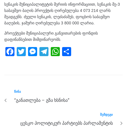
სენაკის მუნიციპალიტეტის მერიის ინფორმაციით, სენაკის მე-3
საბავშვო ბაღის პროექტის ღირებულება 4 073 214 ლარს
შეადგენს. ძველი სენაკის, ლეძაძამეს, ფოცხოს საბავშვო
ბაღების, ჯამური ღირებულება 3 800 000 ლარია.
პროექტები მუნიციპალური განვითარების ფონდის
დაფინანსებით მიმდინარეობს.
F
T
M
T
W
S
a
wi
e
el
h
h
c
tt
ss
e
at
ar
e
er
e
gr
s
e
b
n
a
A
ᲬᲘᲜᲐ
o
g
m
p
“განათლება – გზა ხსნისა”
o
er
p
k
ᲨᲔᲛᲓᲔᲒᲘ
ცესკო პოლიტიკურ პარტიებს პარლამენტის