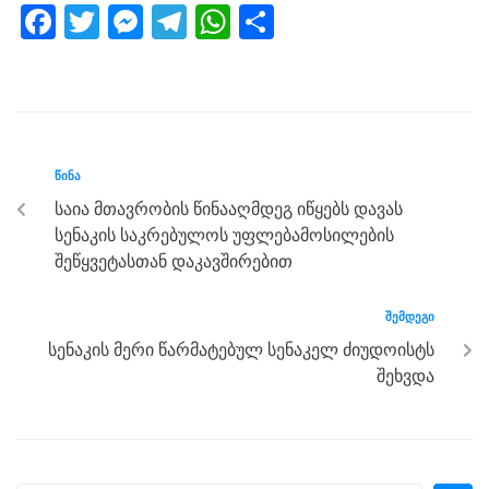
F
T
M
T
W
S
a
wi
e
el
h
h
c
tt
ss
e
at
ar
e
er
e
gr
s
e
b
n
a
A
ᲬᲘᲜᲐ
o
g
m
p
საია მთავრობის წინააღმდეგ იწყებს დავას
o
er
p
სენაკის საკრებულოს უფლებამოსილების
k
შეწყვეტასთან დაკავშირებით
ᲨᲔᲛᲓᲔᲒᲘ
სენაკის მერი წარმატებულ სენაკელ ძიუდოისტს
შეხვდა