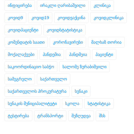
ინფიცირება
ირაკლი ღარიბაშვილი
კლინიკა
კოვიდ9
კოვიდ19
კოვიდვაქცინა
კოვიდკლინიკა
კოვიდპაციენტი
კოვიდსტატისტიკა
კომენდატის საათი
კორონავირუსი
მალხაზ თორია
მოქალაქეები
პანდემია
პანდმეია
პაციენტი
საკოორდინაციო საბჭო
სალომე ზურაბიშვილი
სამეგრელო
საქართველო
საქართველოს პროკურატურა
სენაკი
სენაკის მუნიციპალიტეტი
სკოლა
სტატისტიკა
ტესტირება
ტრანსპორტი
შეზღუდვა
შსს