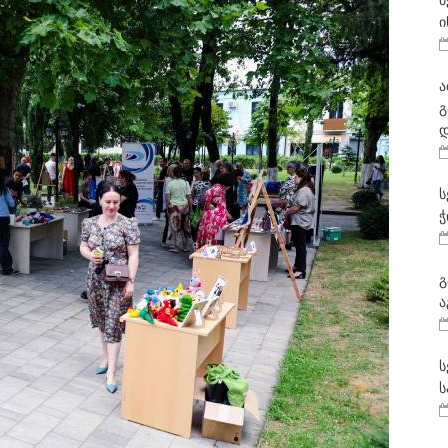
მ
ი
ა
გ
დ
ს
ჭ
გ
ა
ს
ს