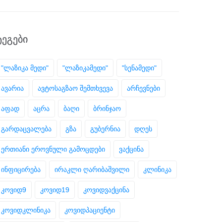
ᲢᲔᲒᲔᲑᲘ
"ლაზიკა მედი"
"ლაზიკამედი"
"სენამედი"
ავარია
ავტოსაგზაო შემთხვევა
არჩევნები
აფად
აცრა
ბაღი
ბრინჯაო
გარდაცვალება
გზა
გუბერნია
დღეს
ერთიანი ეროვნული გამოცდები
ვაქცინა
ინფიცირება
ირაკლი ღარიბაშვილი
კლინიკა
კოვიდ9
კოვიდ19
კოვიდვაქცინა
კოვიდკლინიკა
კოვიდპაციენტი