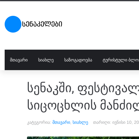
ᲛᲗᲐᲕᲐᲠᲘ
ᲡᲘᲐᲮᲚᲔ
ᲡᲐᲖᲝᲒᲐᲓᲝᲔᲑᲐ
ᲢᲣᲠᲘᲡᲢᲣᲚᲘ ᲑᲚᲝ
სენაკში, ფესტივა
სიცოცხლის მანძი
კატეგორია:
მთავარი
,
სიახლე
თარიღი:
ივნისი 10, 2