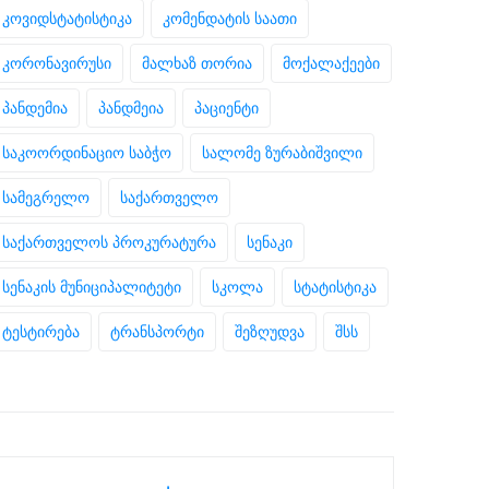
კოვიდსტატისტიკა
კომენდატის საათი
კორონავირუსი
მალხაზ თორია
მოქალაქეები
პანდემია
პანდმეია
პაციენტი
საკოორდინაციო საბჭო
სალომე ზურაბიშვილი
სამეგრელო
საქართველო
საქართველოს პროკურატურა
სენაკი
სენაკის მუნიციპალიტეტი
სკოლა
სტატისტიკა
ტესტირება
ტრანსპორტი
შეზღუდვა
შსს