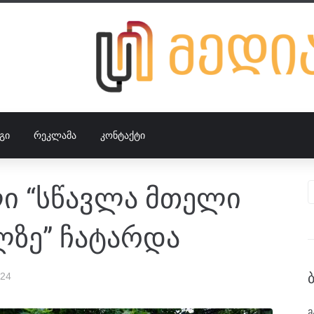
ᲒᲘ
ᲠᲔᲙᲚᲐᲛᲐ
ᲙᲝᲜᲢᲐᲥᲢᲘ
ლი “სწავლა მთელი
ლზე” ჩატარდა
024