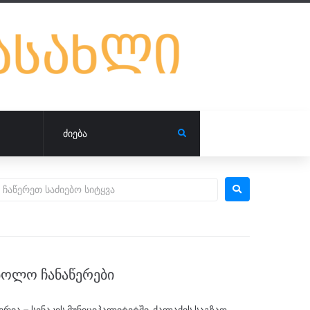
ᲑᲝᲚᲝ ᲩᲐᲜᲐᲬᲔᲠᲔᲑᲘ