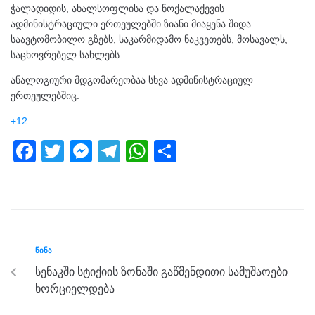
ჭალადიდის, ახალსოფლისა და ნოქალაქევის
ადმინისტრაციული ერთეულებში ზიანი მიაყენა შიდა
საავტომობილო გზებს, საკარმიდამო ნაკვეთებს, მოსავალს,
საცხოვრებელ სახლებს.
ანალოგიური მდგომარეობაა სხვა ადმინისტრაციულ
ერთეულებშიც.
+12
F
T
M
T
W
S
a
wi
e
el
h
h
c
tt
ss
e
at
ar
e
er
e
gr
s
e
b
n
a
A
ᲬᲘᲜᲐ
o
g
m
p
სენაკში სტიქიის ზონაში გაწმენდითი სამუშაოები
o
er
p
ხორციელდება
k