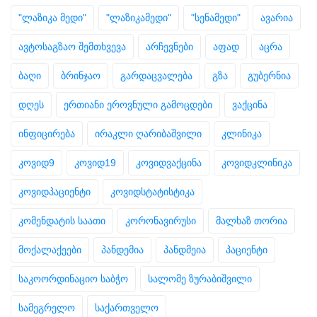
"ლაზიკა მედი"
"ლაზიკამედი"
"სენამედი"
ავარია
ავტოსაგზაო შემთხვევა
არჩევნები
აფად
აცრა
ბაღი
ბრინჯაო
გარდაცვალება
გზა
გუბერნია
დღეს
ერთიანი ეროვნული გამოცდები
ვაქცინა
ინფიცირება
ირაკლი ღარიბაშვილი
კლინიკა
კოვიდ9
კოვიდ19
კოვიდვაქცინა
კოვიდკლინიკა
კოვიდპაციენტი
კოვიდსტატისტიკა
კომენდატის საათი
კორონავირუსი
მალხაზ თორია
მოქალაქეები
პანდემია
პანდმეია
პაციენტი
საკოორდინაციო საბჭო
სალომე ზურაბიშვილი
სამეგრელო
საქართველო