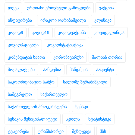
დღეს
ერთიანი ეროვნული გამოცდები
ვაქცინა
ინფიცირება
ირაკლი ღარიბაშვილი
კლინიკა
კოვიდ9
კოვიდ19
კოვიდვაქცინა
კოვიდკლინიკა
კოვიდპაციენტი
კოვიდსტატისტიკა
კომენდატის საათი
კორონავირუსი
მალხაზ თორია
მოქალაქეები
პანდემია
პანდმეია
პაციენტი
საკოორდინაციო საბჭო
სალომე ზურაბიშვილი
სამეგრელო
საქართველო
საქართველოს პროკურატურა
სენაკი
სენაკის მუნიციპალიტეტი
სკოლა
სტატისტიკა
ტესტირება
ტრანსპორტი
შეზღუდვა
შსს