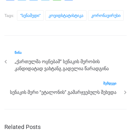
a
wi
e
el
h
h
c
tt
ss
e
at
ar
Tags:
"სენამედი"
Კოვიდსტატისტიკა
Კორონავირუსი
e
er
e
gr
s
e
b
n
a
A
o
g
m
p
o
er
p
ᲬᲘᲜᲐ
k
„ქართულმა ოცნებამ” სენაკის მერობის
კანდიდატად ვახტანგ გადელია წარადგინა
ᲨᲔᲛᲓᲔᲒᲘ
სენაკის მერი “ეტალონის” გამარჯვებულს შეხვდა
Related Posts