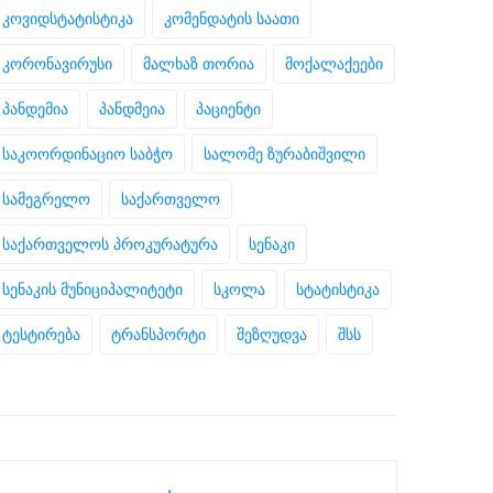
კოვიდსტატისტიკა
კომენდატის საათი
კორონავირუსი
მალხაზ თორია
მოქალაქეები
პანდემია
პანდმეია
პაციენტი
საკოორდინაციო საბჭო
სალომე ზურაბიშვილი
სამეგრელო
საქართველო
საქართველოს პროკურატურა
სენაკი
სენაკის მუნიციპალიტეტი
სკოლა
სტატისტიკა
ტესტირება
ტრანსპორტი
შეზღუდვა
შსს