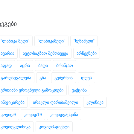
ᲢᲔᲒᲔᲑᲘ
"ლაზიკა მედი"
"ლაზიკამედი"
"სენამედი"
ავარია
ავტოსაგზაო შემთხვევა
არჩევნები
აფად
აცრა
ბაღი
ბრინჯაო
გარდაცვალება
გზა
გუბერნია
დღეს
ერთიანი ეროვნული გამოცდები
ვაქცინა
ინფიცირება
ირაკლი ღარიბაშვილი
კლინიკა
კოვიდ9
კოვიდ19
კოვიდვაქცინა
კოვიდკლინიკა
კოვიდპაციენტი