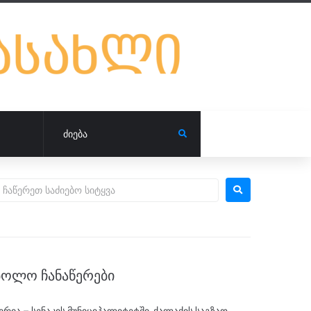
ᲑᲝᲚᲝ ᲩᲐᲜᲐᲬᲔᲠᲔᲑᲘ