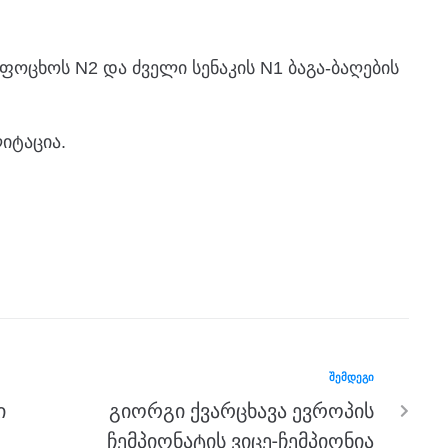
ფოცხოს N2 და ძველი სენაკის N1 ბაგა-ბაღების
ლიტაცია.
ᲨᲔᲛᲓᲔᲒᲘ
ი
გიორგი ქვარცხავა ევროპის
ჩემპიონატის ვიცე-ჩემპიონია