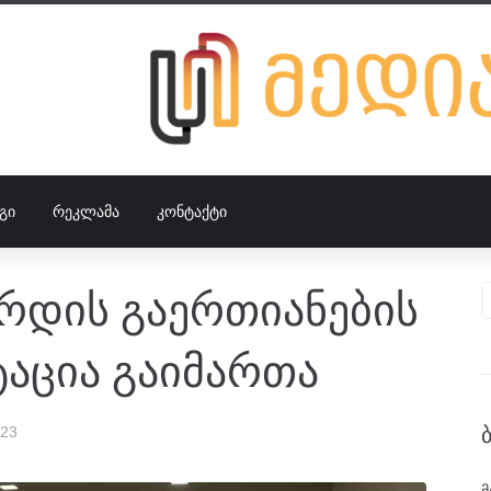
ᲒᲘ
ᲠᲔᲙᲚᲐᲛᲐ
ᲙᲝᲜᲢᲐᲥᲢᲘ
დის გაერთიანების
ტაცია გაიმართა
023