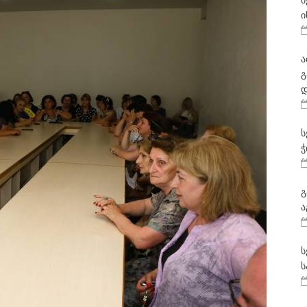
მ
ი
ა
გ
დ
ს
ჭ
გ
ა
ს
ს