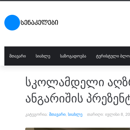
ᲛᲗᲐᲕᲐᲠᲘ
ᲡᲘᲐᲮᲚᲔ
ᲡᲐᲖᲝᲒᲐᲓᲝᲔᲑᲐ
ᲢᲣᲠᲘᲡᲢᲣᲚᲘ ᲑᲚᲝ
სკოლამდელი აღზრ
ანგარიშის პრეზენ
კატეგორია:
მთავარი
,
სიახლე
თარიღი:
ივლისი 8, 2