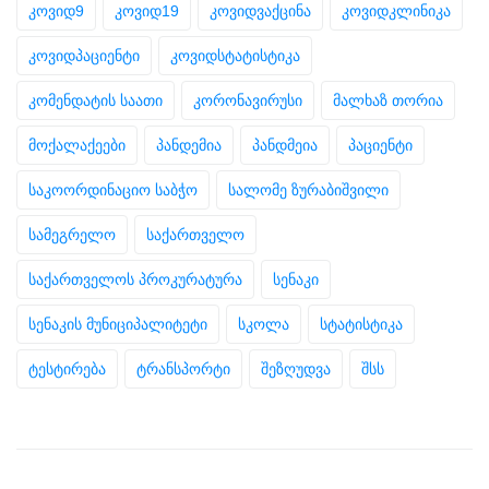
კოვიდ9
კოვიდ19
კოვიდვაქცინა
კოვიდკლინიკა
კოვიდპაციენტი
კოვიდსტატისტიკა
კომენდატის საათი
კორონავირუსი
მალხაზ თორია
მოქალაქეები
პანდემია
პანდმეია
პაციენტი
საკოორდინაციო საბჭო
სალომე ზურაბიშვილი
სამეგრელო
საქართველო
საქართველოს პროკურატურა
სენაკი
სენაკის მუნიციპალიტეტი
სკოლა
სტატისტიკა
ტესტირება
ტრანსპორტი
შეზღუდვა
შსს