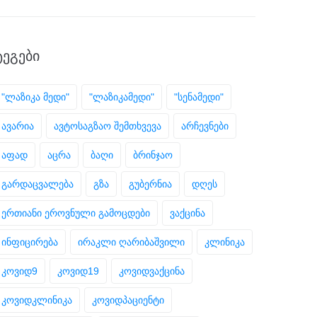
ᲢᲔᲒᲔᲑᲘ
"ლაზიკა მედი"
"ლაზიკამედი"
"სენამედი"
ავარია
ავტოსაგზაო შემთხვევა
არჩევნები
აფად
აცრა
ბაღი
ბრინჯაო
გარდაცვალება
გზა
გუბერნია
დღეს
ერთიანი ეროვნული გამოცდები
ვაქცინა
ინფიცირება
ირაკლი ღარიბაშვილი
კლინიკა
კოვიდ9
კოვიდ19
კოვიდვაქცინა
კოვიდკლინიკა
კოვიდპაციენტი