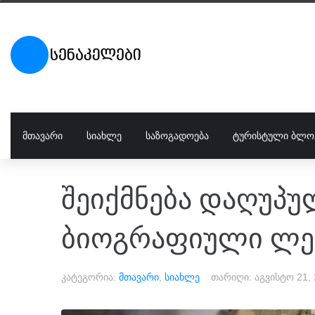
ᲛᲗᲐᲕᲐᲠᲘ
ᲡᲘᲐᲮᲚᲔ
ᲡᲐᲖᲝᲒᲐᲓᲝᲔᲑᲐ
ᲢᲣᲠᲘᲡᲢᲣᲚᲘ ᲑᲚᲝ
შეიქმნება დაღუპ
ბიოგრაფიული ლე
კატეგორია:
მთავარი
,
სიახლე
თარიღი:
აგვისტო 21,