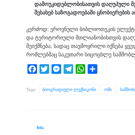
დამოუკიდებლობისათვის დაღუპული მე
შესახებ საზოგადოებაში ცნობიერების
კერძოდ: ეროვნული ბიბლიოთეკის ელექტ
და ტერიტორიული მთლიანობისთვის დაღ
შეიქმნება, სადაც თავმოყრილი იქნება ყვ
რომლებმაც საკუთარი სიცოცხლე სამშობლ
F
T
M
T
W
S
a
wi
e
el
h
h
c
tt
ss
e
at
ar
Tags:
Ბიოგრაფიული Ლექსიკონი
Ომი
Სამშო
e
er
e
gr
s
e
b
n
a
A
o
g
m
p
o
er
p
ᲬᲘᲜᲐ