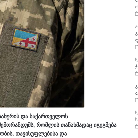
მ
ი
ა
გ
დ
ს
ჭ
გ
ა
ს
მსახურის და საქართველოს
ს
ემორანდუმს, რომლის თანახმადაც იგეგმება
ბის, თავისუფლებისა და