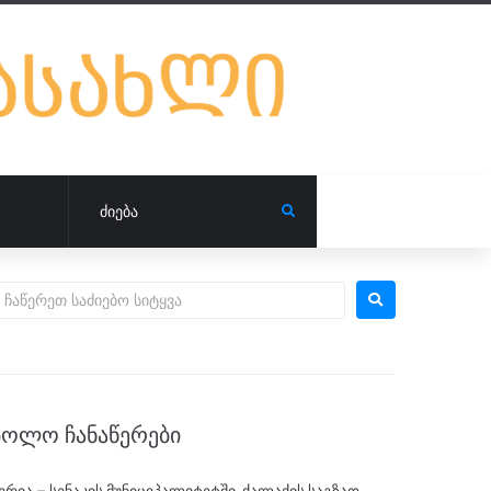
ᲑᲝᲚᲝ ᲩᲐᲜᲐᲬᲔᲠᲔᲑᲘ