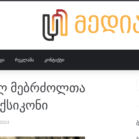
ᲒᲘ
ᲠᲔᲙᲚᲐᲛᲐ
ᲙᲝᲜᲢᲐᲥᲢᲘ
ულ მებრძოლთა
ქსიკონი
 2024