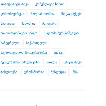
კოვიდსტატისტიკა
კომენდატის საათი
კორონავირუსი
მალხაზ თორია
მოქალაქეები
პანდემია
პანდმეია
პაციენტი
საკოორდინაციო საბჭო
სალომე ზურაბიშვილი
სამეგრელო
საქართველო
საქართველოს პროკურატურა
სენაკი
სენაკის მუნიციპალიტეტი
სკოლა
სტატისტიკა
ტესტირება
ტრანსპორტი
შეზღუდვა
შსს