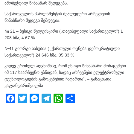
ამობეჭდილ წინასწარ შედეგებს.
საქართველოს პარლამენტის შუალედური არჩევნების
წინასწარი შედეგი შემდეგია:
№ 21 – ბესიკი წულეისკირი („თავისუფალი საქართველო”) 1
208 ხმა, 4.67 %
№41 გიორგი ხახუბია ( „ქართული ოცნება-დემოკრატიული
საქართველო“) 24 646 ხმა, 95.33 %
კიდევ ერთხელ აღვნიშნავ, რომ ეს იყო წინასწარი მონაცემები
იმ 117 საარჩევნო უბნიდან, სადაც არჩევნები ელექტრონული
ტექნოლოგიების გამოყენებით ჩატარდა“, – განაცხადა
კალანდარიშვილმა.
F
T
M
T
W
S
a
wi
e
el
h
h
c
tt
ss
e
at
ar
e
er
e
gr
s
e