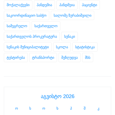
მოქალაქეები
პანდემია
პანდმეია
პაციენტი
საკოორდინაციო საბჭო
სალომე ზურაბიშვილი
სამეგრელო
საქართველო
საქართველოს პროკურატურა
სენაკი
სენაკის მუნიციპალიტეტი
სკოლა
სტატისტიკა
ტესტირება
ტრანსპორტი
შეზღუდვა
შსს
აგვისტო 2026
ო
ს
ო
ხ
პ
შ
კ