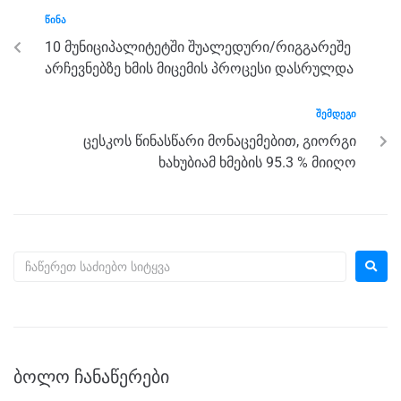
b
n
a
A
ᲬᲘᲜᲐ
o
g
m
p
10 მუნიციპალიტეტში შუალედური/რიგგარეშე
o
er
p
არჩევნებზე ხმის მიცემის პროცესი დასრულდა
k
ᲨᲔᲛᲓᲔᲒᲘ
ცესკოს წინასწარი მონაცემებით, გიორგი
ხახუბიამ ხმების 95.3 % მიიღო
ᲑᲝᲚᲝ ᲩᲐᲜᲐᲬᲔᲠᲔᲑᲘ