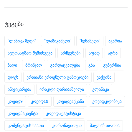
ᲢᲔᲒᲔᲑᲘ
"ლაზიკა მედი"
"ლაზიკამედი"
"სენამედი"
ავარია
ავტოსაგზაო შემთხვევა
არჩევნები
აფად
აცრა
ბაღი
ბრინჯაო
გარდაცვალება
გზა
გუბერნია
დღეს
ერთიანი ეროვნული გამოცდები
ვაქცინა
ინფიცირება
ირაკლი ღარიბაშვილი
კლინიკა
კოვიდ9
კოვიდ19
კოვიდვაქცინა
კოვიდკლინიკა
კოვიდპაციენტი
კოვიდსტატისტიკა
კომენდატის საათი
კორონავირუსი
მალხაზ თორია