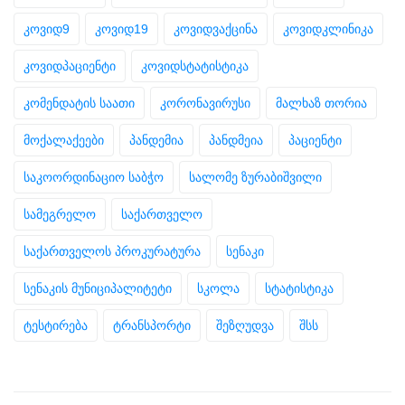
კოვიდ9
კოვიდ19
კოვიდვაქცინა
კოვიდკლინიკა
კოვიდპაციენტი
კოვიდსტატისტიკა
კომენდატის საათი
კორონავირუსი
მალხაზ თორია
მოქალაქეები
პანდემია
პანდმეია
პაციენტი
საკოორდინაციო საბჭო
სალომე ზურაბიშვილი
სამეგრელო
საქართველო
საქართველოს პროკურატურა
სენაკი
სენაკის მუნიციპალიტეტი
სკოლა
სტატისტიკა
ტესტირება
ტრანსპორტი
შეზღუდვა
შსს