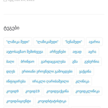
ᲢᲔᲒᲔᲑᲘ
"ლაზიკა მედი"
"ლაზიკამედი"
"სენამედი"
ავარია
ავტოსაგზაო შემთხვევა
არჩევნები
აფად
აცრა
ბაღი
ბრინჯაო
გარდაცვალება
გზა
გუბერნია
დღეს
ერთიანი ეროვნული გამოცდები
ვაქცინა
ინფიცირება
ირაკლი ღარიბაშვილი
კლინიკა
კოვიდ9
კოვიდ19
კოვიდვაქცინა
კოვიდკლინიკა
კოვიდპაციენტი
კოვიდსტატისტიკა