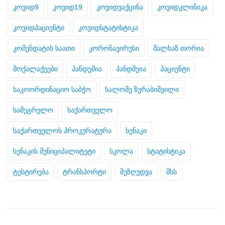
კოვიდ9
კოვიდ19
კოვიდვაქცინა
კოვიდკლინიკა
კოვიდპაციენტი
კოვიდსტატისტიკა
კომენდატის საათი
კორონავირუსი
მალხაზ თორია
მოქალაქეები
პანდემია
პანდმეია
პაციენტი
საკოორდინაციო საბჭო
სალომე ზურაბიშვილი
სამეგრელო
საქართველო
საქართველოს პროკურატურა
სენაკი
სენაკის მუნიციპალიტეტი
სკოლა
სტატისტიკა
ტესტირება
ტრანსპორტი
შეზღუდვა
შსს