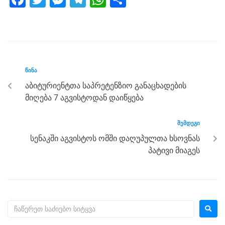
a
wi
e
el
h
h
c
tt
ss
e
at
ar
e
er
e
gr
s
e
b
n
a
A
ᲬᲘᲜᲐ
o
g
m
p
აბიტურიენტთა საპრეტენზიო განაცხადების
o
er
p
მიღება 7 აგვისტოდან დაიწყება
k
ᲨᲔᲛᲓᲔᲒᲘ
სენაკში აგვისტოს ომში დაღუპულთა ხსოვნას
პატივი მიაგეს